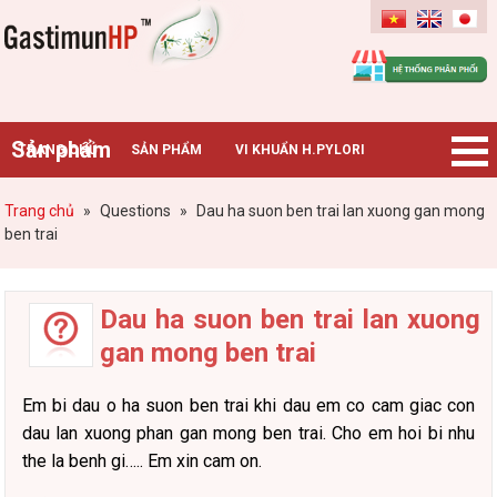
Gastimunhp
Sản phẩm
TRANG CHỦ
SẢN PHẨM
VI KHUẨN H.PYLORI
BỆNH DẠ DÀY
TIN TỨC – SỰ KIỆN
HƯỚNG DẪN MUA HÀNG
Trang chủ
»
Questions
»
Dau ha suon ben trai lan xuong gan mong
ben trai
CHUYÊN GIA TƯ VẤN
Dau ha suon ben trai lan xuong
gan mong ben trai
Em bi dau o ha suon ben trai khi dau em co cam giac con
dau lan xuong phan gan mong ben trai. Cho em hoi bi nhu
the la benh gi….. Em xin cam on.