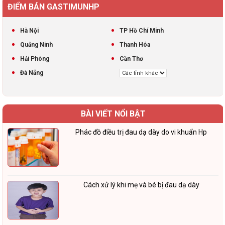
ĐIỂM BÁN GASTIMUNHP
Hà Nội
TP Hồ Chí Minh
Quảng Ninh
Thanh Hóa
Hải Phòng
Cần Thơ
Đà Nẵng
BÀI VIẾT NỔI BẬT
Phác đồ điều trị đau dạ dày do vi khuẩn Hp
Cách xử lý khi mẹ và bé bị đau dạ dày