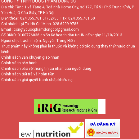
CÔNG TY TNHH DƯỢC PHẨM ĐÔNG ĐÔ
Địa chỉ: Tầng 1 và Tầng 4, Toà nhà Home City, số 177, Tổ 51 Phố Trung Kính, P.
Yên Hoà, Q.Cầu Giấy, TP Hà Nội
Điện thoại:
024.355.761.51/52/55
| Fax: 024.355.761.50
Chi nhánh tại Tp. Hồ Chí Minh:
028.6299.9786
Email : congtyduocphamdongdo@gmail.com
Số ĐKKD: 0100776036 do Sở Kế hoạch đầu tư HN cấp ngày 11/10/2013.
Người chịu trách nhiệm: Nguyễn Trọng Hiển
Thực phẩm này không phải là thuốc và không có tác dụng thay thế thuốc chữa
bệnh
Chính sách vận chuyển giao nhận
Chính sách bảo hành
Chính sách bảo vệ thông tin cá nhân của người dùng
Chính sách đổi trả và hoàn tiền
Chính sách giải quyết tranh chấp khiếu nại