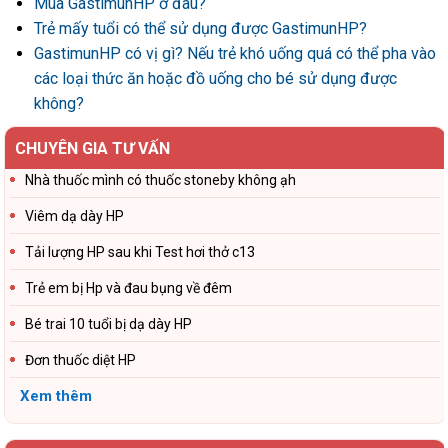
Mua GastimunHP ở đâu?
Trẻ mấy tuổi có thể sử dụng được GastimunHP?
GastimunHP có vị gì? Nếu trẻ khó uống quá có thể pha vào
các loại thức ăn hoặc đồ uống cho bé sử dụng được
không?
CHUYÊN GIA TƯ VẤN
Nhà thuốc mình có thuốc stoneby không ạh
Viêm dạ dày HP
Tải lượng HP sau khi Test hơi thở c13
Trẻ em bị Hp và đau bụng về đêm
Bé trai 10 tuổi bị dạ dày HP
Đơn thuốc diệt HP
Xem thêm