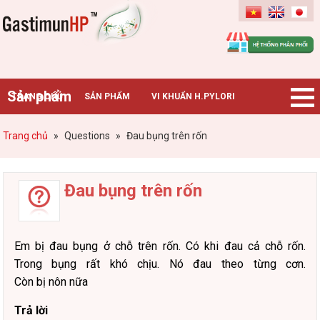
Gastimunhp
Sản phẩm
TRANG CHỦ
SẢN PHẨM
VI KHUẨN H.PYLORI
BỆNH DẠ DÀY
TIN TỨC – SỰ KIỆN
HƯỚNG DẪN MUA HÀNG
Trang chủ
»
Questions
»
Đau bụng trên rốn
CHUYÊN GIA TƯ VẤN
Đau bụng trên rốn
Em bị đau bụng ở chỗ trên rốn. Có khi đau cả chỗ rốn.
Trong bụng rất khó chịu. Nó đau theo từng cơn.
Còn bị nôn nữa
Trả lời