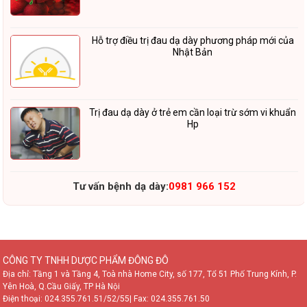
Hỗ trợ điều trị đau dạ dày phương pháp mới của
Nhật Bản
Trị đau dạ dày ở trẻ em cần loại trừ sớm vi khuẩn
Hp
Tư vấn bệnh dạ dày:
0981 966 152
CÔNG TY TNHH DƯỢC PHẨM ĐÔNG ĐÔ
Địa chỉ: Tầng 1 và Tầng 4, Toà nhà Home City, số 177, Tổ 51 Phố Trung Kính, P.
Yên Hoà, Q.Cầu Giấy, TP Hà Nội
Điện thoại:
024.355.761.51/52/55
| Fax: 024.355.761.50