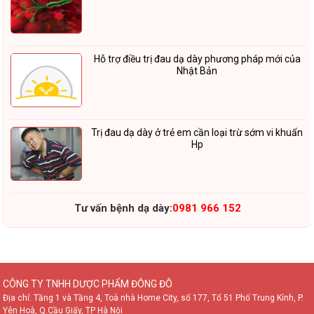
Hỗ trợ điều trị đau dạ dày phương pháp mới của
Nhật Bản
Trị đau dạ dày ở trẻ em cần loại trừ sớm vi khuẩn
Hp
Tư vấn bệnh dạ dày:
0981 966 152
CÔNG TY TNHH DƯỢC PHẨM ĐÔNG ĐÔ
Địa chỉ: Tầng 1 và Tầng 4, Toà nhà Home City, số 177, Tổ 51 Phố Trung Kính, P.
Yên Hoà, Q.Cầu Giấy, TP Hà Nội