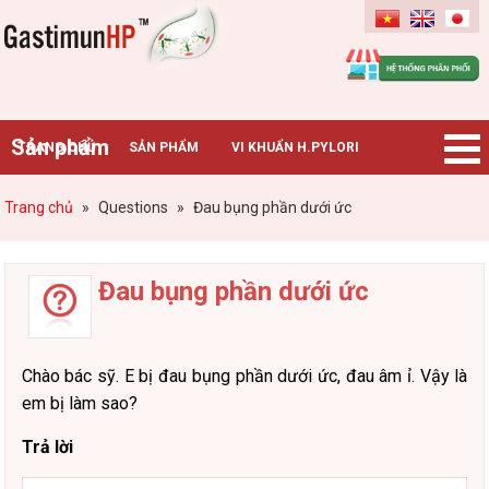
Gastimunhp
Sản phẩm
TRANG CHỦ
SẢN PHẨM
VI KHUẨN H.PYLORI
BỆNH DẠ DÀY
TIN TỨC – SỰ KIỆN
HƯỚNG DẪN MUA HÀNG
Trang chủ
»
Questions
»
Đau bụng phần dưới ức
CHUYÊN GIA TƯ VẤN
Đau bụng phần dưới ức
Chào bác sỹ. E bị đau bụng phần dưới ức, đau âm ỉ. Vậy là
em bị làm sao?
Trả lời