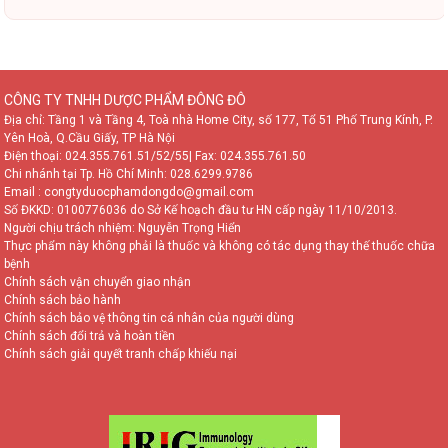
CÔNG TY TNHH DƯỢC PHẨM ĐÔNG ĐÔ
Địa chỉ: Tầng 1 và Tầng 4, Toà nhà Home City, số 177, Tổ 51 Phố Trung Kính, P.
Yên Hoà, Q.Cầu Giấy, TP Hà Nội
Điện thoại:
024.355.761.51/52/55
| Fax: 024.355.761.50
Chi nhánh tại Tp. Hồ Chí Minh:
028.6299.9786
Email : congtyduocphamdongdo@gmail.com
Số ĐKKD: 0100776036 do Sở Kế hoạch đầu tư HN cấp ngày 11/10/2013.
Người chịu trách nhiệm: Nguyễn Trọng Hiển
Thực phẩm này không phải là thuốc và không có tác dụng thay thế thuốc chữa
bệnh
Chính sách vận chuyển giao nhận
Chính sách bảo hành
Chính sách bảo vệ thông tin cá nhân của người dùng
Chính sách đổi trả và hoàn tiền
Chính sách giải quyết tranh chấp khiếu nại