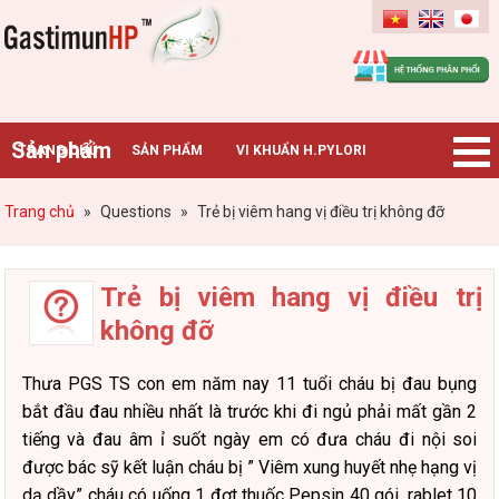
Gastimunhp
Sản phẩm
TRANG CHỦ
SẢN PHẨM
VI KHUẨN H.PYLORI
BỆNH DẠ DÀY
TIN TỨC – SỰ KIỆN
HƯỚNG DẪN MUA HÀNG
Trang chủ
»
Questions
»
Trẻ bị viêm hang vị điều trị không đỡ
CHUYÊN GIA TƯ VẤN
Trẻ bị viêm hang vị điều trị
không đỡ
Thưa PGS TS con em năm nay 11 tuổi cháu bị đau bụng
bắt đầu đau nhiều nhất là trước khi đi ngủ phải mất gần 2
tiếng và đau âm ỉ suốt ngày em có đưa cháu đi nội soi
được bác sỹ kết luận cháu bị ” Viêm xung huyết nhẹ hạng vị
dạ dầy” cháu có uống 1 đợt thuốc Pepsin 40 gói, rablet 10