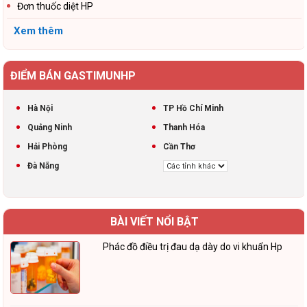
Đơn thuốc diệt HP
Xem thêm
ĐIỂM BÁN GASTIMUNHP
Hà Nội
TP Hồ Chí Minh
Quảng Ninh
Thanh Hóa
Hải Phòng
Cần Thơ
Đà Nẵng
BÀI VIẾT NỔI BẬT
Phác đồ điều trị đau dạ dày do vi khuẩn Hp