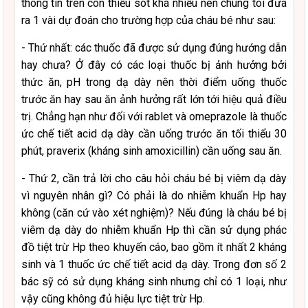
thông tin trên còn thiếu sót khá nhiều nên chúng tôi đưa
ra 1 vài dự đoán cho trường hợp của cháu bé như sau:
- Thứ nhất: các thuốc đã được sử dụng đúng hướng dẫn
hay chưa? Ở đây có các loại thuốc bị ảnh hưởng bởi
thức ăn, pH trong dạ dày nên thời điểm uống thuốc
trước ăn hay sau ăn ảnh hưởng rất lớn tới hiệu quả điều
trị. Chẳng hạn như đối với rablet và omeprazole là thuốc
ức chế tiết acid dạ dày cần uống trước ăn tối thiểu 30
phút, praverix (kháng sinh amoxicillin) cần uống sau ăn.
- Thứ 2, cần trả lời cho câu hỏi cháu bé bị viêm dạ dày
vì nguyên nhân gì? Có phải là do nhiễm khuẩn Hp hay
không (căn cứ vào xét nghiệm)? Nếu đúng là cháu bé bị
viêm dạ dày do nhiễm khuẩn Hp thì cần sử dụng phác
đồ tiệt trừ Hp theo khuyến cáo, bao gồm ít nhất 2 kháng
sinh và 1 thuốc ức chế tiết acid dạ dày. Trong đơn số 2
bác sỹ có sử dụng kháng sinh nhưng chỉ có 1 loại, như
vậy cũng không đủ hiệu lực tiệt trừ Hp.