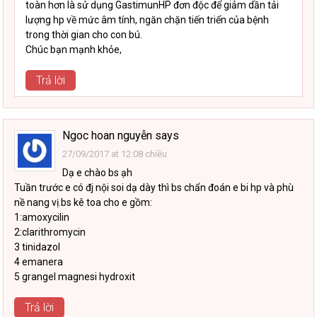
toàn hơn là sử dụng GastimunHP đơn độc để giảm dần tải
lượng hp về mức âm tính, ngăn chặn tiến triển của bệnh
trong thời gian cho con bú.
Chúc bạn mạnh khỏe,
Trả lời
Ngoc hoan nguyễn
says
27/09/2017 at 12:08 chiều
Dạ e chào bs ạh
Tuần trước e có đj nội soi dạ dày thì bs chẩn đoán e bi hp và phù
nề nang vị.bs kê toa cho e gồm:
1:amoxycilin
2:clarithromycin
3 tinidazol
4 emanera
5 grangel magnesi hydroxit
Trả lời