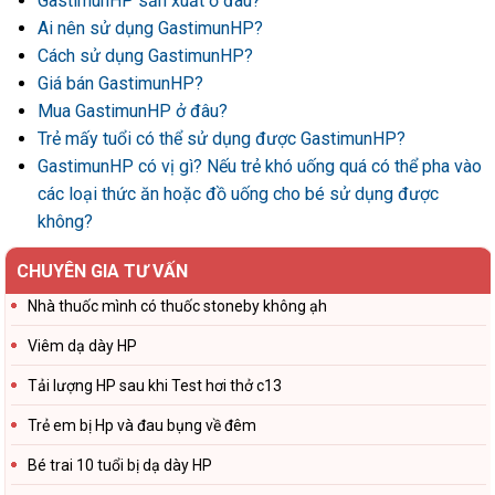
GastimunHP sản xuất ở đâu?
Ai nên sử dụng GastimunHP?
Cách sử dụng GastimunHP?
Giá bán GastimunHP?
Mua GastimunHP ở đâu?
Trẻ mấy tuổi có thể sử dụng được GastimunHP?
GastimunHP có vị gì? Nếu trẻ khó uống quá có thể pha vào
các loại thức ăn hoặc đồ uống cho bé sử dụng được
không?
CHUYÊN GIA TƯ VẤN
Nhà thuốc mình có thuốc stoneby không ạh
Viêm dạ dày HP
Tải lượng HP sau khi Test hơi thở c13
Trẻ em bị Hp và đau bụng về đêm
Bé trai 10 tuổi bị dạ dày HP