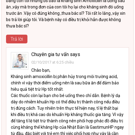
bằng con tôi nhưng bs bảo là kháng sinh Amoxicilin là uống sau
ăn ,vậy mà trong đơn của con tôi họ lại cho kháng sinh đó uống
trước ăn .Vậy có đúng không ,thưa bác sĩ? Tôi rất lo lắng ,vậy xin
bs trả lời giúp tôi. Và bệnh này có điều trị khỏi hẳn được không
thưa bác sĩ?
Trả lời
Chuyên gia tư vấn
says
02/10/2017 at 6:25 chiều
Chào bạn,
Kháng sinh amoxicillin bị phân hủy trong môi trường acid,
chính vì vậy thời điểm uống nên là sau bữa ăn để đảm bảo
hiêu quả tiệt trừ Hp tốt nhất.
Các thuốc còn lại bạn cho bé uống theo chỉ dẫn. Bệnh lý dạ
dày do nhiễm khuẩn Hp có thể điều trị thành công nếu điều
trị đúng cách. Tuy nhiên trên thực tế hiện nay, tỉ lệ thất bại
khi điều trị khá cao do khuẩn Hp kháng thuốc gia tăng. Vì vậy
để tăng tỉ lệ tiệt trừ thành công nên phối hợp phác đồ điều trị
cùng kháng thể kháng Hp của Nhật Bản là GastimunHP ngay
từ đầu, đặc biệt với trẻ em thì việc phối hợp như vậy là cần