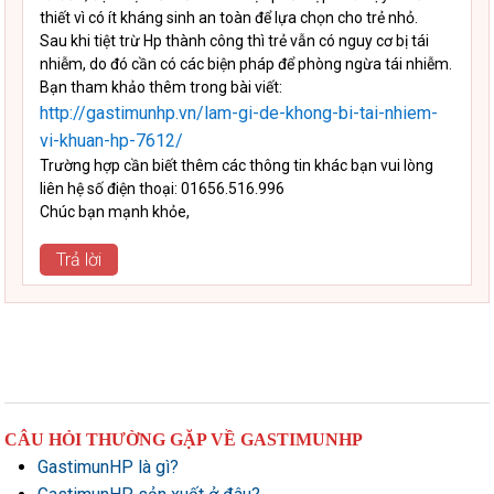
thiết vì có ít kháng sinh an toàn để lựa chọn cho trẻ nhỏ.
Sau khi tiệt trừ Hp thành công thì trẻ vẫn có nguy cơ bị tái
nhiễm, do đó cần có các biện pháp để phòng ngừa tái nhiễm.
Bạn tham khảo thêm trong bài viết:
http://gastimunhp.vn/lam-gi-de-khong-bi-tai-nhiem-
vi-khuan-hp-7612/
Trường hợp cần biết thêm các thông tin khác bạn vui lòng
liên hệ số điện thoại: 01656.516.996
Chúc bạn mạnh khỏe,
Trả lời
CÂU HỎI THƯỜNG GẶP VỀ GASTIMUNHP
GastimunHP là gì?