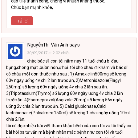
cao tỉ lệ thành công, chống vi khuẩn kháng thuốc.
Chúc bạn mạnh khỏe,
Trả lời
NguyễnThị Vân Anh
says
30/09/2017 at 2:02 chiều
chào bác sĩ, con tôi năm nay 11 tuổi cháu bị đau
bụng,chóng mặt ,buồn nôn,ợ hơi..tôi cho cháu đi khám và bác sĩ
có cháu một dơn thuốc như sau : 1) Amoxicilin500mg số lượng
60v ngày uống 4v chi 2 lần trước ăn, 2)Metronidazole(Flagyl
250mg) số lượng 60v ngày uống 4v chia 2 lần sau ăn.
3)Tripotassium(Trymo) số lượng 60v ngày uống 4v chia 2 lần
trước ăn. 4)Esomeprazol(Asgizole 20mg) số lượng 56v ngày
uống 2v chia 2 lần trước ăn. 5) Calci glubionase,Calci
lactobionase(Polcalmex 150ml) số lượng 1 chai ngày uống 10ml
chia 2 lần.
tôi có đọc nhiều bài viết tham khảo bệnh của con tôi và tôi thấy có
bài hỏi bs tư vấn mà bệnh nhân mắc bệnh như con tôi và tuổi