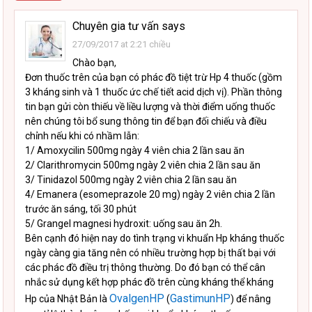
Chuyên gia tư vấn
says
27/09/2017 at 2:21 chiều
Chào bạn,
Đơn thuốc trên của bạn có phác đồ tiệt trừ Hp 4 thuốc (gồm
3 kháng sinh và 1 thuốc ức chế tiết acid dịch vị). Phần thông
tin bạn gửi còn thiếu về liều lượng và thời điểm uống thuốc
nên chúng tôi bổ sung thông tin để bạn đối chiếu và điều
chỉnh nếu khi có nhầm lẫn:
1/ Amoxycilin 500mg ngày 4 viên chia 2 lần sau ăn
2/ Clarithromycin 500mg ngày 2 viên chia 2 lần sau ăn
3/ Tinidazol 500mg ngày 2 viên chia 2 lần sau ăn
4/ Emanera (esomeprazole 20 mg) ngày 2 viên chia 2 lần
trước ăn sáng, tối 30 phút
5/ Grangel magnesi hydroxit: uống sau ăn 2h.
Bên cạnh đó hiện nay do tình trạng vi khuẩn Hp kháng thuốc
ngày càng gia tăng nên có nhiều trường hợp bị thất bại với
các phác đồ điều trị thông thường. Do đó bạn có thể cân
nhắc sử dụng kết hợp phác đồ trên cùng kháng thể kháng
OvalgenHP
GastimunHP
Hp của Nhật Bản là
(
) để nâng