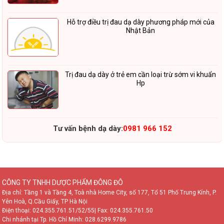
Hỗ trợ điều trị đau dạ dày phương pháp mới của
Nhật Bản
Trị đau dạ dày ở trẻ em cần loại trừ sớm vi khuẩn
Hp
Tư vấn bệnh dạ dày:
0981 966 152
CÔNG TY TNHH DƯỢC PHẨM ĐÔNG ĐÔ
Địa chỉ: Tầng 1 và Tầng 4, Toà nhà Home City, số 177, Tổ 51 Phố Trung Kính, P.
Yên Hoà, Q.Cầu Giấy, TP Hà Nội
Điện thoại:
024.355.761.51/52/55
| Fax: 024.355.761.50
Chi nhánh tại Tp. Hồ Chí Minh:
028.6299.9786