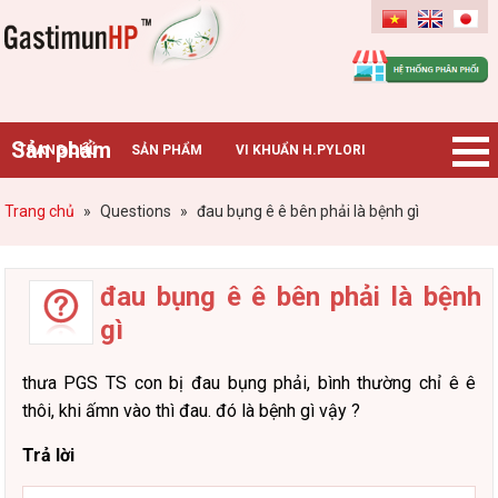
Gastimunhp
Sản phẩm
TRANG CHỦ
SẢN PHẨM
VI KHUẨN H.PYLORI
BỆNH DẠ DÀY
TIN TỨC – SỰ KIỆN
HƯỚNG DẪN MUA HÀNG
Trang chủ
»
Questions
»
đau bụng ê ê bên phải là bệnh gì
CHUYÊN GIA TƯ VẤN
đau bụng ê ê bên phải là bệnh
gì
thưa PGS TS con bị đau bụng phải, bình thường chỉ ê ê
thôi, khi ấmn vào thì đau. đó là bệnh gì vậy ?
Trả lời