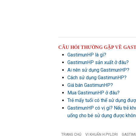
CÂU HỎI THƯỜNG GẶP VỀ GAS
GastimunHP là gì?
GastimunHP sản xuất ở đâu?
Ai nên sử dụng GastimunHP?
Cách sử dụng GastimunHP?
Giá bán GastimunHP?
Mua GastimunHP ở đâu?
Trẻ mấy tuổi có thể sử dụng đ
GastimunHP có vị gì? Nếu trẻ kh
uống cho bé sử dụng được khô
TRANG CHỦ
VI KHUẨN H.PYLORI
GASTIM