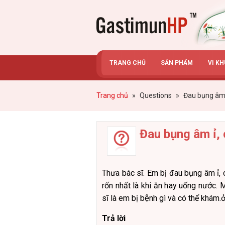
Gastimunhp
TRANG CHỦ
SẢN PHẨM
VI K
Trang chủ
»
Questions
»
Đau bụng âm ỉ
Đau bụng âm ỉ, 
Thưa bác sĩ. Em bị đau bụng âm ỉ,
rốn nhất là khi ăn hay uống nước. M
sĩ là em bị bệnh gì và có thể kha
Trả lời