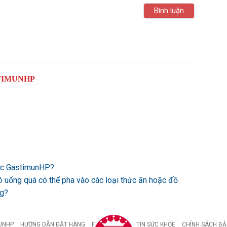
TIMUNHP
ược GastimunHP?
ó uống quá có thể pha vào các loại thức ăn hoặc đồ
ng?
UNHP
HƯỚNG DẪN ĐẶT HÀNG
BỆNH DẠ DÀY
TIN SỨC KHỎE
CHÍNH SÁCH BẢ