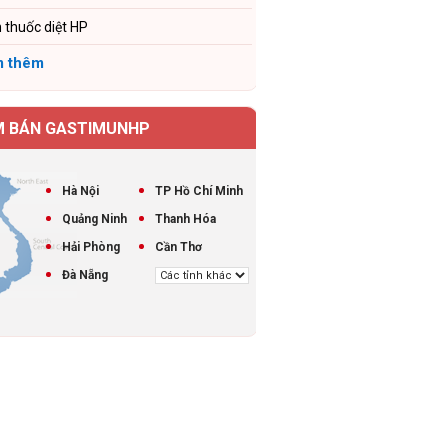
 thuốc diệt HP
 thêm
M BÁN GASTIMUNHP
Hà Nội
TP Hồ Chí Minh
Quảng Ninh
Thanh Hóa
Hải Phòng
Cần Thơ
Đà Nẵng