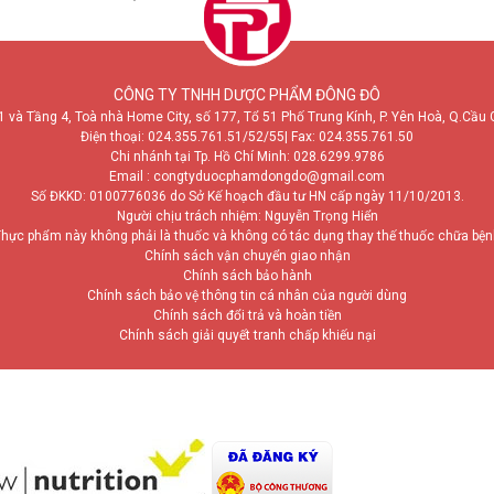
CÔNG TY TNHH DƯỢC PHẨM ĐÔNG ĐÔ
1 và Tầng 4, Toà nhà Home City, số 177, Tổ 51 Phố Trung Kính, P. Yên Hoà, Q.Cầu 
Điện thoại:
024.355.761.51/52/55
| Fax: 024.355.761.50
Chi nhánh tại Tp. Hồ Chí Minh:
028.6299.9786
Email : congtyduocphamdongdo@gmail.com
Số ĐKKD: 0100776036 do Sở Kế hoạch đầu tư HN cấp ngày 11/10/2013.
Người chịu trách nhiệm: Nguyễn Trọng Hiển
hực phẩm này không phải là thuốc và không có tác dụng thay thế thuốc chữa bệ
Chính sách vận chuyển giao nhận
Chính sách bảo hành
Chính sách bảo vệ thông tin cá nhân của người dùng
Chính sách đổi trả và hoàn tiền
Chính sách giải quyết tranh chấp khiếu nại