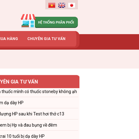
MUA HÀNG
CHUYÊN GIA TƯ VẤN
YÊN GIA TƯ VẤN
 thuốc mình có thuốc stoneby không ạh
m dạ dày HP
 lượng HP sau khi Test hơi thở c13
 em bị Hp và đau bụng về đêm
trai 10 tuổi bị dạ dày HP