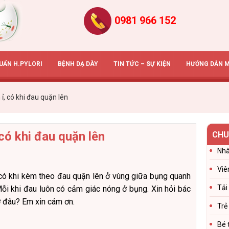
0981 966 152
HUẨN H.PYLORI
BỆNH DẠ DÀY
TIN TỨC – SỰ KIỆN
HƯỚNG DẪN 
, có khi đau quặn lên
có khi đau quặn lên
CHU
Nhà
Viê
 có khi kèm theo đau quặn lên ở vùng giữa bụng quanh
Tải
ỗi khi đau luôn có cảm giác nóng ở bụng. Xin hỏi bác
́m.ở đâu? Em xin cám ơn.
Trẻ
Bé 