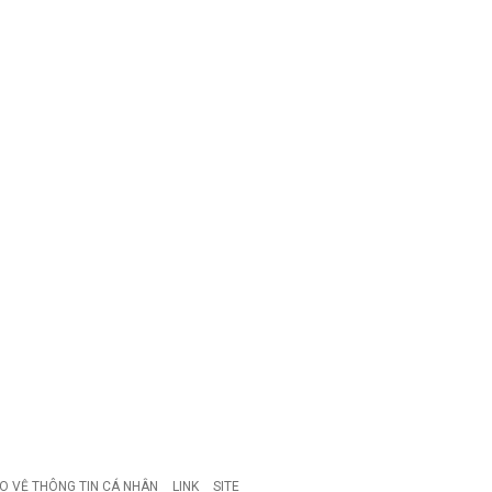
O VỆ THÔNG TIN CÁ NHÂN
LINK
SITE