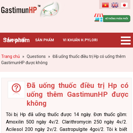
Gastimunhp
Sản phẩm
TRANG CHỦ
SẢN PHẨM
VI KHUẨN H.PYLORI
BỆNH DẠ DÀY
TIN TỨC – SỰ KIỆN
HƯỚNG DẪN MUA HÀNG
Trang chủ
»
Questions
»
Đã uống thuốc điều trị Hp có uống thêm
GastimunHP được không
CHUYÊN GIA TƯ VẤN
Đã uống thuốc điều trị Hp có
uống thêm GastimunHP được
không
Tôi bị Hp đã uống thuốc được 14 ngày. Đơn thuốc gồm:
Amoxilin 500 ngày 4v/2. Clarithromycin 250 ngày 4v/2.
Acilesol 200 ngày 2v/2. Gastropulgite 4goi/2. Tôi k biết