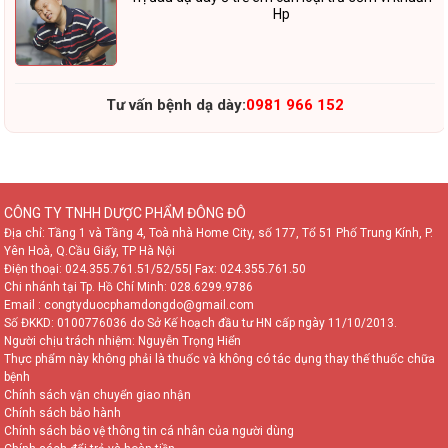
Hp
Tư vấn bệnh dạ dày:
0981 966 152
CÔNG TY TNHH DƯỢC PHẨM ĐÔNG ĐÔ
Địa chỉ: Tầng 1 và Tầng 4, Toà nhà Home City, số 177, Tổ 51 Phố Trung Kính, P.
Yên Hoà, Q.Cầu Giấy, TP Hà Nội
Điện thoại:
024.355.761.51/52/55
| Fax: 024.355.761.50
Chi nhánh tại Tp. Hồ Chí Minh:
028.6299.9786
Email : congtyduocphamdongdo@gmail.com
Số ĐKKD: 0100776036 do Sở Kế hoạch đầu tư HN cấp ngày 11/10/2013.
Người chịu trách nhiệm: Nguyễn Trọng Hiển
Thực phẩm này không phải là thuốc và không có tác dụng thay thế thuốc chữa
bệnh
Chính sách vận chuyển giao nhận
Chính sách bảo hành
Chính sách bảo vệ thông tin cá nhân của người dùng