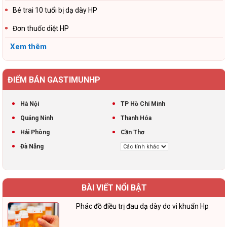
Bé trai 10 tuổi bị dạ dày HP
Đơn thuốc diệt HP
Xem thêm
ĐIỂM BÁN GASTIMUNHP
Hà Nội
TP Hồ Chí Minh
Quảng Ninh
Thanh Hóa
Hải Phòng
Cần Thơ
Đà Nẵng
BÀI VIẾT NỔI BẬT
Phác đồ điều trị đau dạ dày do vi khuẩn Hp