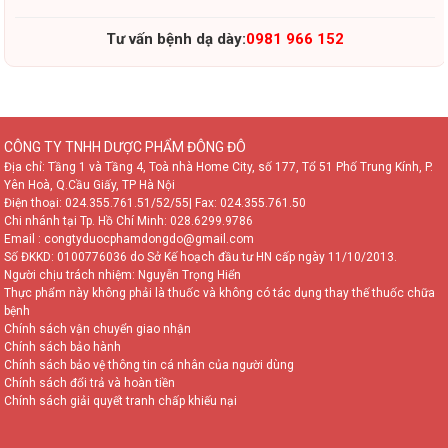
Tư vấn bệnh dạ dày:
0981 966 152
CÔNG TY TNHH DƯỢC PHẨM ĐÔNG ĐÔ
Địa chỉ: Tầng 1 và Tầng 4, Toà nhà Home City, số 177, Tổ 51 Phố Trung Kính, P.
Yên Hoà, Q.Cầu Giấy, TP Hà Nội
Điện thoại:
024.355.761.51/52/55
| Fax: 024.355.761.50
Chi nhánh tại Tp. Hồ Chí Minh:
028.6299.9786
Email : congtyduocphamdongdo@gmail.com
Số ĐKKD: 0100776036 do Sở Kế hoạch đầu tư HN cấp ngày 11/10/2013.
Người chịu trách nhiệm: Nguyễn Trọng Hiển
Thực phẩm này không phải là thuốc và không có tác dụng thay thế thuốc chữa
bệnh
Chính sách vận chuyển giao nhận
Chính sách bảo hành
Chính sách bảo vệ thông tin cá nhân của người dùng
Chính sách đổi trả và hoàn tiền
Chính sách giải quyết tranh chấp khiếu nại