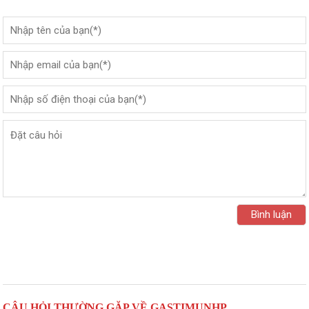
CÂU HỎI THƯỜNG GẶP VỀ GASTIMUNHP