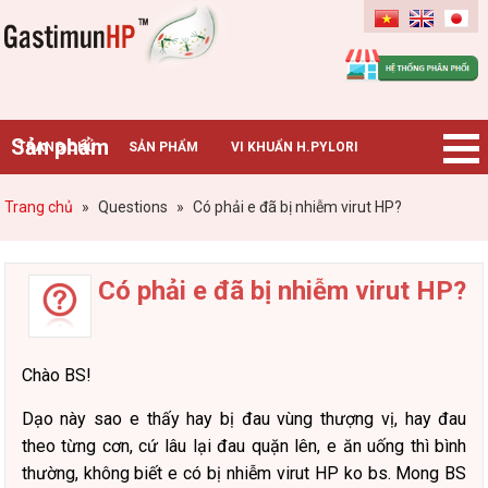
Gastimunhp
Sản phẩm
TRANG CHỦ
SẢN PHẨM
VI KHUẨN H.PYLORI
BỆNH DẠ DÀY
TIN TỨC – SỰ KIỆN
HƯỚNG DẪN MUA HÀNG
Trang chủ
»
Questions
»
Có phải e đã bị nhiễm virut HP?
CHUYÊN GIA TƯ VẤN
Có phải e đã bị nhiễm virut HP?
Chào BS!
Dạo này sao e thấy hay bị đau vùng thượng vị, hay đau
theo từng cơn, cứ lâu lại đau quặn lên, e ăn
uống thì bình
thường, không biết e có bị nhiễm virut HP ko bs. Mong BS