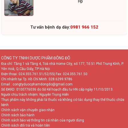
Hp
Tư vấn bệnh dạ dày:
0981 966 152
CÔNG TY TNHH DƯỢC PHẨM ĐÔNG ĐÔ
Địa chỉ: Tầng 1 và Tầng 4, Toà nhà Home City, số 177, Tổ 51 Phố Trung Kính, P.
Yên Hoà, Q.Cầu Giấy, TP Hà Nội
Điện thoại:
024.355.761.51/52/55
| Fax: 024.355.761.50
Chi nhánh tại Tp. Hồ Chí Minh:
028.6299.9786
Email : congtyduocphamdongdo@gmail.com
Số ĐKKD: 0100776036 do Sở Kế hoạch đầu tư HN cấp ngày 11/10/2013.
Người chịu trách nhiệm: Nguyễn Trọng Hiển
Thực phẩm này không phải là thuốc và không có tác dụng thay thế thuốc chữa
bệnh
Chính sách vận chuyển giao nhận
Chính sách bảo hành
Chính sách bảo vệ thông tin cá nhân của người dùng
Chính sách đổi trả và hoàn tiền