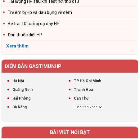
Tải lượng HP sau khi Test hơi thở c13
Trẻ em bị Hp và đau bụng về đêm
Bé trai 10 tuổi bị dạ dày HP
Đơn thuốc diệt HP
Xem thêm
ĐIỂM BÁN GASTIMUNHP
Hà Nội
TP Hồ Chí Minh
Quảng Ninh
Thanh Hóa
Hải Phòng
Cần Thơ
Đà Nẵng
BÀI VIẾT NỔI BẬT