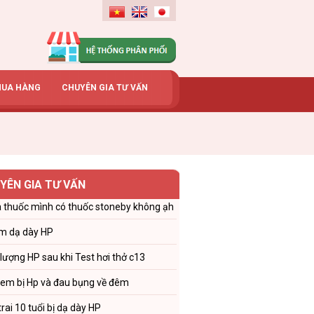
MUA HÀNG
CHUYÊN GIA TƯ VẤN
YÊN GIA TƯ VẤN
 thuốc mình có thuốc stoneby không ạh
m dạ dày HP
 lượng HP sau khi Test hơi thở c13
 em bị Hp và đau bụng về đêm
trai 10 tuổi bị dạ dày HP