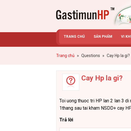
Gastimunhp
TRANG CHỦ
SẢN PHẨM
VI K
Trang chủ
»
Questions
»
Cay Hp la gi?
Cay Hp la gi?
Toi uong thuoc tri HP lan 2 lan 3 
1thang sau tai kham NSDD+ cay HP. 
Trả lời