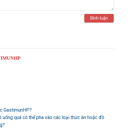
TIMUNHP
ược GastimunHP?
ó uống quá có thể pha vào các loại thức ăn hoặc đồ
ng?