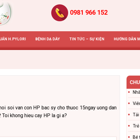
0981 966 152
HUẨN H.PYLORI
BỆNH DẠ DÀY
TIN TỨC – SỰ KIỆN
HƯỚNG DẪN 
CHU
Nhà
Viê
di noi soi van con HP bac sy cho thuoc 15ngay uong dan
Tải
Toi khong hieu cay HP la gi a?
Trẻ
Bé 