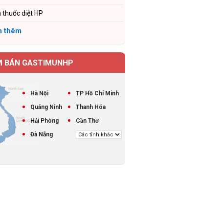
 thuốc diệt HP
 thêm
M BÁN GASTIMUNHP
Hà Nội
TP Hồ Chí Minh
Quảng Ninh
Thanh Hóa
Hải Phòng
Cần Thơ
Đà Nẵng