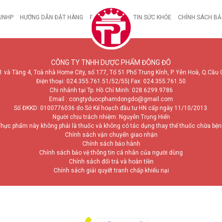
UNHP
HƯỚNG DẪN ĐẶT HÀNG
BỆNH DẠ DÀY
TIN SỨC KHỎE
CHÍNH SÁCH BẢ
CÔNG TY TNHH DƯỢC PHẨM ĐÔNG ĐÔ
1 và Tầng 4, Toà nhà Home City, số 177, Tổ 51 Phố Trung Kính, P. Yên Hoà, Q.Cầu 
Điện thoại:
024.355.761.51/52/55
| Fax: 024.355.761.50
Chi nhánh tại Tp. Hồ Chí Minh:
028.6299.9786
Email : congtyduocphamdongdo@gmail.com
Số ĐKKD: 0100776036 do Sở Kế hoạch đầu tư HN cấp ngày 11/10/2013.
Người chịu trách nhiệm: Nguyễn Trọng Hiển
hực phẩm này không phải là thuốc và không có tác dụng thay thế thuốc chữa bệ
Chính sách vận chuyển giao nhận
Chính sách bảo hành
Chính sách bảo vệ thông tin cá nhân của người dùng
Chính sách đổi trả và hoàn tiền
Chính sách giải quyết tranh chấp khiếu nại