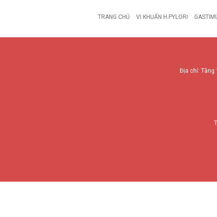
TRANG CHỦ
VI KHUẨN H.PYLORI
GASTIM
Địa chỉ: Tầng 
T