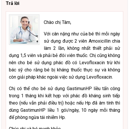
Trả lời
Chào chị Tâm,
Với cân nặng như của bé thì mỗi ngày
sử dụng được 2 viên Amoxicillin chia
làm 2 lần, không nhất thiết phải sử
dụng 1,5 viên và phải bẻ đôi viên thuốc. Chị cũng không
nên cho bé sử dụng phác đồ có Levofloxacin trừ khi
bác sỹ cho rằng bé bị kháng thuốc thực sự và không
còn giải pháp khác ngoài việc sử dụng Levofloxacin.
Chị có thể cho bé sử dụng GastimunHP liều tấn công
trong 1 tháng khi kết hợp với phác đồ kháng sinh tiếp
theo (nếu vẫn phải điều trị) hoặc nếu Hp đã âm tính thì
dùng GastimunHP liều 1 gói/ngày, 10 ngày mỗi tháng
để phòng ngừa tái nhiễm Hp.
Chúc chị và bé mạnh khỏe,