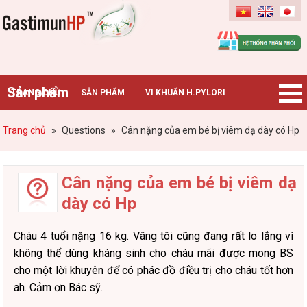
Gastimunhp
Sản phẩm
TRANG CHỦ
SẢN PHẨM
VI KHUẨN H.PYLORI
BỆNH DẠ DÀY
TIN TỨC – SỰ KIỆN
HƯỚNG DẪN MUA HÀNG
Trang chủ
»
Questions
»
Cân nặng của em bé bị viêm dạ dày có Hp
CHUYÊN GIA TƯ VẤN
Cân nặng của em bé bị viêm dạ
dày có Hp
Cháu 4 tuổi nặng 16 kg. Vâng tôi cũng đang rất lo lắng vì
không thể dùng kháng sinh cho cháu mãi được mong BS
cho một lời khuyên để có phác đồ điều trị cho cháu tốt hơn
ah. Cảm ơn Bác sỹ.