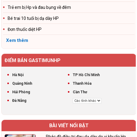
Trẻ em bị Hp và đau bụng về đêm
Bé trai 10 tuổi bị dạ dày HP
Đơn thuốc diệt HP
Xem thêm
ĐIỂM BÁN GASTIMUNHP
Hà Nội
TP Hồ Chí Minh
Quảng Ninh
Thanh Hóa
Hải Phòng
Cần Thơ
Đà Nẵng
BÀI VIẾT NỔI BẬT
Phác đồ điều trị đau dạ dày do vi khuẩn Hp