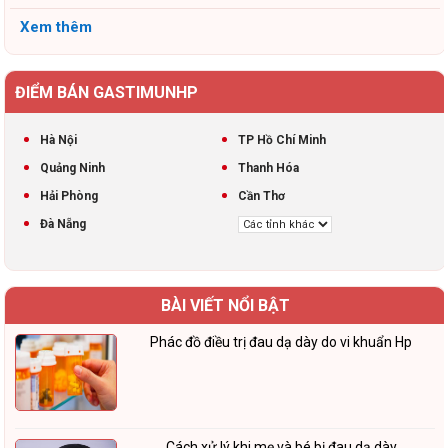
Xem thêm
ĐIỂM BÁN GASTIMUNHP
Hà Nội
TP Hồ Chí Minh
Quảng Ninh
Thanh Hóa
Hải Phòng
Cần Thơ
Đà Nẵng
BÀI VIẾT NỔI BẬT
Phác đồ điều trị đau dạ dày do vi khuẩn Hp
Cách xử lý khi mẹ và bé bị đau dạ dày