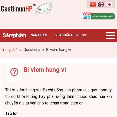
Gastimunhp
Sản phẩm
TRANG CHỦ
SẢN PHẨM
VI KHUẨN H.PYLORI
BỆNH DẠ DÀY
TIN TỨC – SỰ KIỆN
HƯỚNG DẪN MUA HÀNG
Trang chủ
»
Questions
»
Bi viem hang vi
CHUYÊN GIA TƯ VẤN
Bi viem hang vi
Toi bi viêm hang vi nếu chi uống san phạm cua quy cong ty
thi co khỏi khổng hay phai uống thềm thuộc khác nua xin
chuyện gia tu van cho toi chan trong cam on.
Trả lời