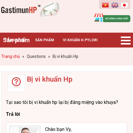
Gastimunhp
Sản phẩm
TRANG CHỦ
SẢN PHẨM
VI KHUẨN H.PYLORI
BỆNH DẠ DÀY
TIN TỨC – SỰ KIỆN
HƯỚNG DẪN MUA HÀNG
Trang chủ
»
Questions
»
Bị vi khuẩn Hp
CHUYÊN GIA TƯ VẤN
Bị vi khuẩn Hp
Tại sao tôi bị vi khuẩn hp lại bị đắng miệng vào khuya?
Trả lời
Chào bạn Vy,