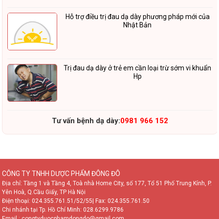
Hỗ trợ điều trị đau dạ dày phương pháp mới của
Nhật Bản
Trị đau dạ dày ở trẻ em cần loại trừ sớm vi khuẩn
Hp
Tư vấn bệnh dạ dày:
0981 966 152
CÔNG TY TNHH DƯỢC PHẨM ĐÔNG ĐÔ
Địa chỉ: Tầng 1 và Tầng 4, Toà nhà Home City, số 177, Tổ 51 Phố Trung Kính, P.
Yên Hoà, Q.Cầu Giấy, TP Hà Nội
Điện thoại:
024.355.761.51/52/55
| Fax: 024.355.761.50
Chi nhánh tại Tp. Hồ Chí Minh:
028.6299.9786
Email : congtyduocphamdongdo@gmail.com