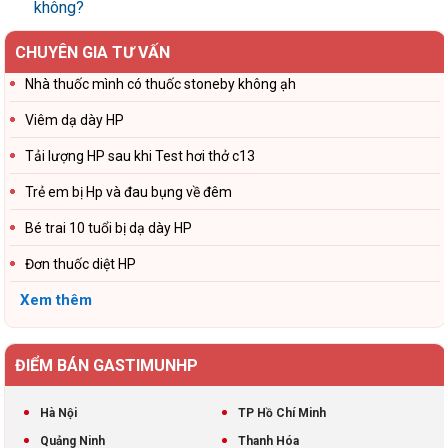
không?
CHUYÊN GIA TƯ VẤN
Nhà thuốc mình có thuốc stoneby không ạh
Viêm dạ dày HP
Tải lượng HP sau khi Test hơi thở c13
Trẻ em bị Hp và đau bụng về đêm
Bé trai 10 tuổi bị dạ dày HP
Đơn thuốc diệt HP
Xem thêm
ĐIỂM BÁN GASTIMUNHP
Hà Nội
TP Hồ Chí Minh
Quảng Ninh
Thanh Hóa