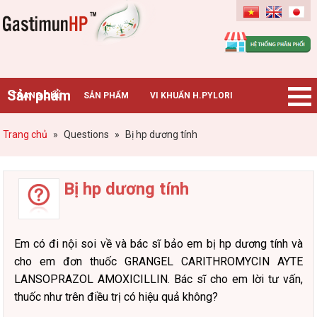
Gastimunhp
Sản phẩm
TRANG CHỦ
SẢN PHẨM
VI KHUẨN H.PYLORI
BỆNH DẠ DÀY
TIN TỨC – SỰ KIỆN
HƯỚNG DẪN MUA HÀNG
Trang chủ
»
Questions
»
Bị hp dương tính
CHUYÊN GIA TƯ VẤN
Bị hp dương tính
Em có đi nội soi về và bác sĩ bảo em bị hp dương tính và
cho em đơn thuốc GRANGEL CARITHROMYCIN AYTE
LANSOPRAZOL AMOXICILLIN. Bác sĩ cho em lời tư vấn,
thuốc như trên điều trị có hiệu quả không?