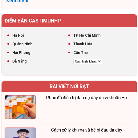
Xem thêm
ĐIỂM BÁN GASTIMUNHP
Hà Nội
TP Hồ Chí Minh
Quảng Ninh
Thanh Hóa
Hải Phòng
Cần Thơ
Đà Nẵng
BÀI VIẾT NỔI BẬT
Phác đồ điều trị đau dạ dày do vi khuẩn Hp
Cách xử lý khi mẹ và bé bị đau dạ dày