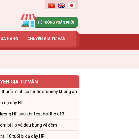
MUA HÀNG
CHUYÊN GIA TƯ VẤN
YÊN GIA TƯ VẤN
 thuốc mình có thuốc stoneby không ạh
m dạ dày HP
 lượng HP sau khi Test hơi thở c13
 em bị Hp và đau bụng về đêm
trai 10 tuổi bị dạ dày HP