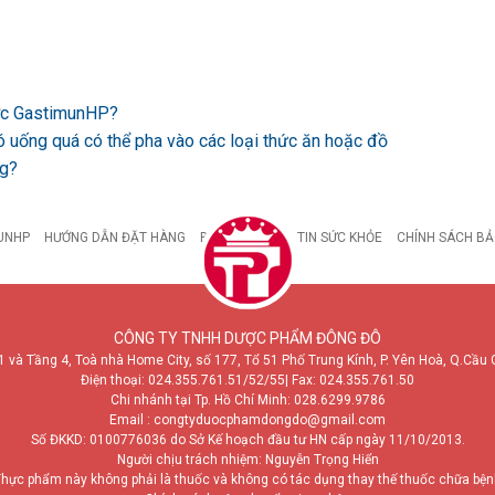
ược GastimunHP?
ó uống quá có thể pha vào các loại thức ăn hoặc đồ
ng?
UNHP
HƯỚNG DẪN ĐẶT HÀNG
BỆNH DẠ DÀY
TIN SỨC KHỎE
CHÍNH SÁCH BẢ
CÔNG TY TNHH DƯỢC PHẨM ĐÔNG ĐÔ
1 và Tầng 4, Toà nhà Home City, số 177, Tổ 51 Phố Trung Kính, P. Yên Hoà, Q.Cầu 
Điện thoại:
024.355.761.51/52/55
| Fax: 024.355.761.50
Chi nhánh tại Tp. Hồ Chí Minh:
028.6299.9786
Email : congtyduocphamdongdo@gmail.com
Số ĐKKD: 0100776036 do Sở Kế hoạch đầu tư HN cấp ngày 11/10/2013.
Người chịu trách nhiệm: Nguyễn Trọng Hiển
hực phẩm này không phải là thuốc và không có tác dụng thay thế thuốc chữa bệ