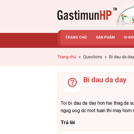
Gastimunhp
TRANG CHỦ
SẢN PHẨM
VI K
Trang chủ
»
Questions
»
Bi dau da da
Bi dau da day
Toi bi dau da day hon hai thag.da su
ngug uog dc mot tuan thi may hom na
Trả lời