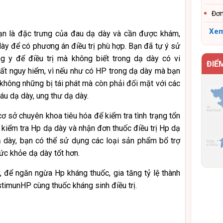
Đơn
Xem
bạn là đặc trưng của đau dạ dày và cần được khám,
dày để có phương án điều trị phù hợp. Bạn đã tự ý sử
g y để điều trị mà không biết trong dạ dày có vi
ĐIỂ
rất nguy hiểm, vì nếu như có HP trong dạ dày mà bạn
h không những bị tái phát mà còn phải đối mặt với các
u dạ dày, ung thư dạ dày.
cơ sở chuyên khoa tiêu hóa để kiểm tra tình trạng tổn
 kiểm tra Hp dạ dày và nhận đơn thuốc điều trị Hp dạ
dạ dày, bạn có thể sử dụng các loại sản phẩm bổ trợ
ức khỏe dạ dày tốt hơn.
y, để ngăn ngừa Hp kháng thuốc, gia tăng tỷ lệ thành
timunHP cùng thuốc kháng sinh điều trị.