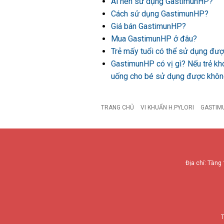
Ai nên sử dụng GastimunHP?
Cách sử dụng GastimunHP?
Giá bán GastimunHP?
Mua GastimunHP ở đâu?
Trẻ mấy tuổi có thể sử dụng đ
GastimunHP có vị gì? Nếu trẻ kh
uống cho bé sử dụng được khô
TRANG CHỦ
VI KHUẨN H.PYLORI
GASTIM
Địa chỉ: Tầng 
T