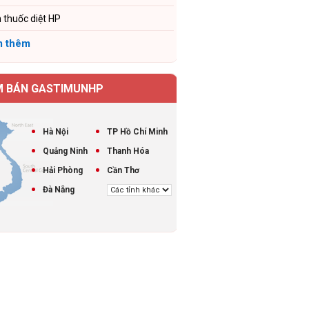
 thuốc diệt HP
 thêm
M BÁN GASTIMUNHP
Hà Nội
TP Hồ Chí Minh
Quảng Ninh
Thanh Hóa
Hải Phòng
Cần Thơ
Đà Nẵng