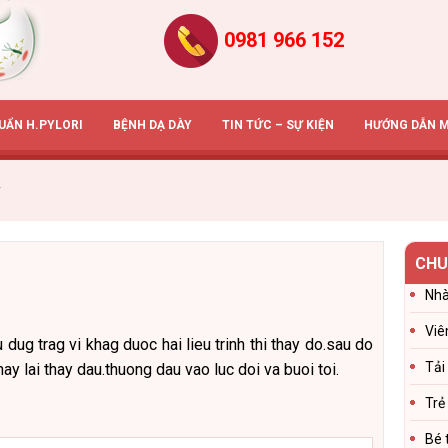
0981 966 152
HUẨN H.PYLORI
BỆNH DẠ DÀY
TIN TỨC – SỰ KIỆN
HƯỚNG DẪN 
y
CHU
Nhà
Viê
 dug trag vi khag duoc hai lieu trinh thi thay do.sau do
Tải
y lai thay dau.thuong dau vao luc doi va buoi toi.
Trẻ
Bé 