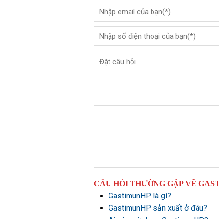
CÂU HỎI THƯỜNG GẶP VỀ GAS
GastimunHP là gì?
GastimunHP sản xuất ở đâu?