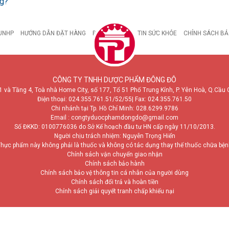
ng?
UNHP
HƯỚNG DẪN ĐẶT HÀNG
BỆNH DẠ DÀY
TIN SỨC KHỎE
CHÍNH SÁCH BẢ
CÔNG TY TNHH DƯỢC PHẨM ĐÔNG ĐÔ
1 và Tầng 4, Toà nhà Home City, số 177, Tổ 51 Phố Trung Kính, P. Yên Hoà, Q.Cầu 
Điện thoại:
024.355.761.51/52/55
| Fax: 024.355.761.50
Chi nhánh tại Tp. Hồ Chí Minh:
028.6299.9786
Email : congtyduocphamdongdo@gmail.com
Số ĐKKD: 0100776036 do Sở Kế hoạch đầu tư HN cấp ngày 11/10/2013.
Người chịu trách nhiệm: Nguyễn Trọng Hiển
hực phẩm này không phải là thuốc và không có tác dụng thay thế thuốc chữa bệ
Chính sách vận chuyển giao nhận
Chính sách bảo hành
Chính sách bảo vệ thông tin cá nhân của người dùng
Chính sách đổi trả và hoàn tiền
Chính sách giải quyết tranh chấp khiếu nại