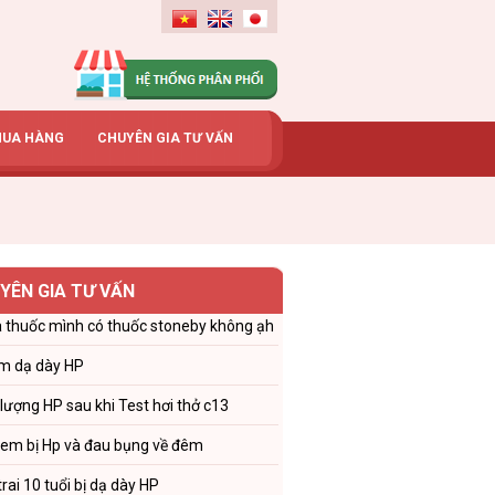
MUA HÀNG
CHUYÊN GIA TƯ VẤN
YÊN GIA TƯ VẤN
 thuốc mình có thuốc stoneby không ạh
m dạ dày HP
 lượng HP sau khi Test hơi thở c13
 em bị Hp và đau bụng về đêm
trai 10 tuổi bị dạ dày HP