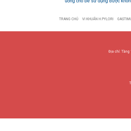
uống cho bé sử dụng được khô
TRANG CHỦ
VI KHUẨN H.PYLORI
GASTIM
Địa chỉ: Tầng 
T