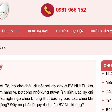
0981 966 152
HUẨN H.PYLORI
BỆNH DẠ DÀY
TIN TỨC – SỰ KIỆN
HƯỚNG DẪN 
 dày
ày
CHU
Nhà
Viê
ổi. Tôi có cho cháu đi nội soi dạ dày ở BV NHi TƯ kết
Tải
êm hang vị, bờ cong nhỏ xung huyết lần sần. Bác sỹ chỉ
 bác nghi ngờ cháu bị ung thư, bác sỹ bảo các cháu khi
Trẻ
không? Đây có phải là quy định của BV Nhi không?
Bé 