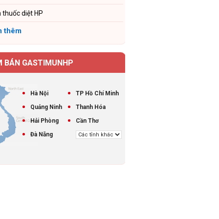
 thuốc diệt HP
 thêm
M BÁN GASTIMUNHP
Hà Nội
TP Hồ Chí Minh
Quảng Ninh
Thanh Hóa
Hải Phòng
Cần Thơ
Đà Nẵng