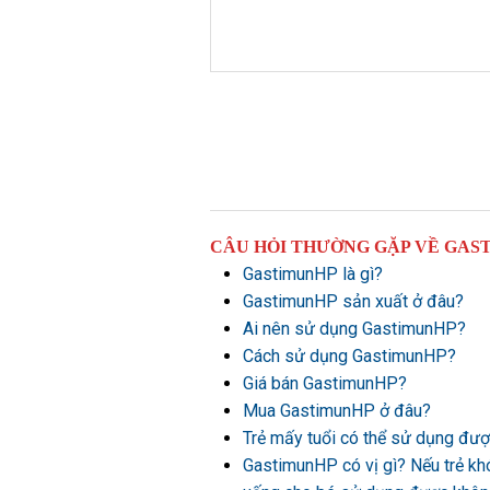
CÂU HỎI THƯỜNG GẶP VỀ GAS
GastimunHP là gì?
GastimunHP sản xuất ở đâu?
Ai nên sử dụng GastimunHP?
Cách sử dụng GastimunHP?
Giá bán GastimunHP?
Mua GastimunHP ở đâu?
Trẻ mấy tuổi có thể sử dụng đ
GastimunHP có vị gì? Nếu trẻ kh