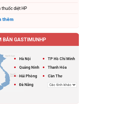
 thuốc diệt HP
 thêm
M BÁN GASTIMUNHP
Hà Nội
TP Hồ Chí Minh
Quảng Ninh
Thanh Hóa
Hải Phòng
Cần Thơ
Đà Nẵng