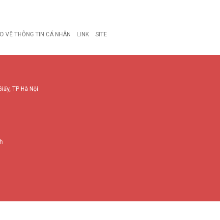
O VỆ THÔNG TIN CÁ NHÂN
LINK
SITE
Giấy, TP Hà Nội
nh