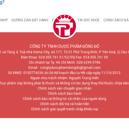
ng?
UNHP
HƯỚNG DẪN ĐẶT HÀNG
BỆNH DẠ DÀY
TIN SỨC KHỎE
CHÍNH SÁCH BẢ
CÔNG TY TNHH DƯỢC PHẨM ĐÔNG ĐÔ
1 và Tầng 4, Toà nhà Home City, số 177, Tổ 51 Phố Trung Kính, P. Yên Hoà, Q.Cầu 
Điện thoại:
024.355.761.51/52/55
| Fax: 024.355.761.50
Chi nhánh tại Tp. Hồ Chí Minh:
028.6299.9786
Email : congtyduocphamdongdo@gmail.com
Số ĐKKD: 0100776036 do Sở Kế hoạch đầu tư HN cấp ngày 11/10/2013.
Người chịu trách nhiệm: Nguyễn Trọng Hiển
hực phẩm này không phải là thuốc và không có tác dụng thay thế thuốc chữa bệ
Chính sách vận chuyển giao nhận
Chính sách bảo hành
Chính sách bảo vệ thông tin cá nhân của người dùng
Chính sách đổi trả và hoàn tiền
Chính sách giải quyết tranh chấp khiếu nại