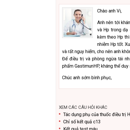
Chào anh Vi,
Anh nên tới khá
và Hp trong dạ 
kèm theo Hp thì 
nhiễm Hp tốt. Xu
và rất nguy hiểm, cho nên anh kh
Để điều trị và phòng ngừa tái n
phẩm GastimunHP, kháng thể duy nh
Chúc anh sớm bình phục,
XEM CÁC CÂU HỎI KHÁC
Tác dụng phụ của thuốc điều trị 
Chỉ số kết quả c13
Kết quả test máu