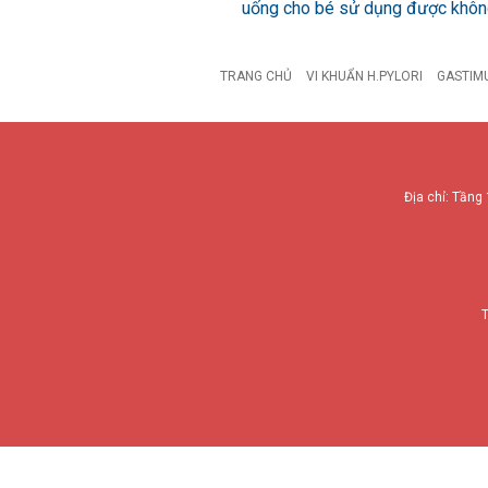
uống cho bé sử dụng được khô
TRANG CHỦ
VI KHUẨN H.PYLORI
GASTIM
Địa chỉ: Tầng 
T