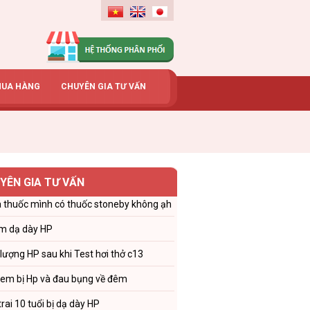
MUA HÀNG
CHUYÊN GIA TƯ VẤN
YÊN GIA TƯ VẤN
 thuốc mình có thuốc stoneby không ạh
m dạ dày HP
 lượng HP sau khi Test hơi thở c13
 em bị Hp và đau bụng về đêm
trai 10 tuổi bị dạ dày HP