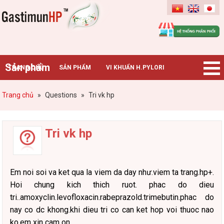
Gastimunhp
Sản phẩm
TRANG CHỦ
SẢN PHẨM
VI KHUẨN H.PYLORI
BỆNH DẠ DÀY
TIN TỨC – SỰ KIỆN
HƯỚNG DẪN MUA HÀNG
Trang chủ
»
Questions
»
Tri vk hp
CHUYÊN GIA TƯ VẤN
Tri vk hp
Em noi soi va ket qua la viem da day như.viem ta trang.hp+.
Hoi chung kich thich ruot. phac do dieu
tri..amoxyclin.levofloxacin.rabeprazold.trimebutin.phac do
nay co dc khong.khi dieu tri co can ket hop voi thuoc nao
ko.em xin cam on