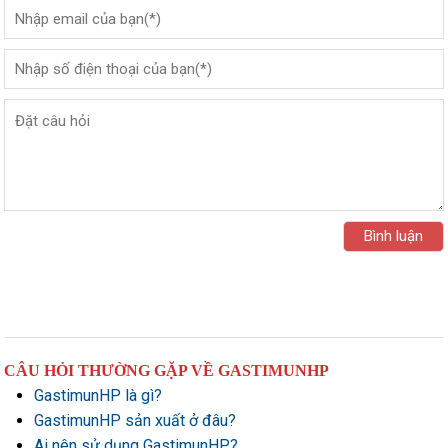
CÂU HỎI THƯỜNG GẶP VỀ GASTIMUNHP
GastimunHP là gì?
GastimunHP sản xuất ở đâu?
Ai nên sử dụng GastimunHP?