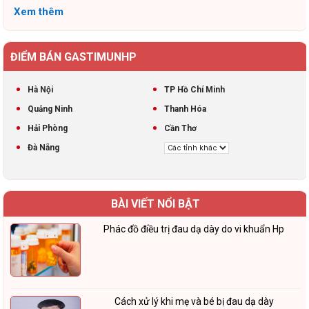
Xem thêm
ĐIỂM BÁN GASTIMUNHP
Hà Nội
TP Hồ Chí Minh
Quảng Ninh
Thanh Hóa
Hải Phòng
Cần Thơ
Đà Nẵng
BÀI VIẾT NỔI BẬT
Phác đồ điều trị đau dạ dày do vi khuẩn Hp
Cách xử lý khi mẹ và bé bị đau dạ dày