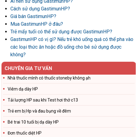
Ai nên sử dụng GastimunHP?
Cách sử dụng GastimunHP?
Giá bán GastimunHP?
Mua GastimunHP ở đâu?
Trẻ mấy tuổi có thể sử dụng được GastimunHP?
GastimunHP có vị gì? Nếu trẻ khó uống quá có thể pha vào
các loại thức ăn hoặc đồ uống cho bé sử dụng được
không?
CHUYÊN GIA TƯ VẤN
Nhà thuốc mình có thuốc stoneby không ạh
Viêm dạ dày HP
Tải lượng HP sau khi Test hơi thở c13
Trẻ em bị Hp và đau bụng về đêm
Bé trai 10 tuổi bị dạ dày HP
Đơn thuốc diệt HP