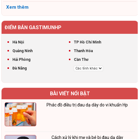
Xem thêm
ĐIỂM BÁN GASTIMUNHP
Hà Nội
TP Hồ Chí Minh
Quảng Ninh
Thanh Hóa
Hải Phòng
Cần Thơ
Đà Nẵng
BÀI VIẾT NỔI BẬT
Phác đồ điều trị đau dạ dày do vi khuẩn Hp
Cách xử lý khi mẹ và bé bị đau dạ dày