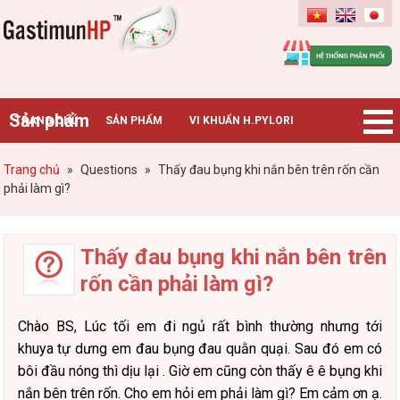
Gastimunhp
Sản phẩm
TRANG CHỦ
SẢN PHẨM
VI KHUẨN H.PYLORI
BỆNH DẠ DÀY
TIN TỨC – SỰ KIỆN
HƯỚNG DẪN MUA HÀNG
Trang chủ
»
Questions
»
Thấy đau bụng khi nắn bên trên rốn cần
phải làm gì?
CHUYÊN GIA TƯ VẤN
Thấy đau bụng khi nắn bên trên
rốn cần phải làm gì?
Chào BS, Lúc tối em đi ngủ rất bình thường nhưng tới
khuya tự dưng em đau bụng đau quằn quại. Sau đó em có
bôi đầu nóng thì dịu lại . Giờ em cũng còn thấy ê ê bụng khi
nắn bên trên rốn. Cho em hỏi em phải làm gì? Em cảm ơn ạ.