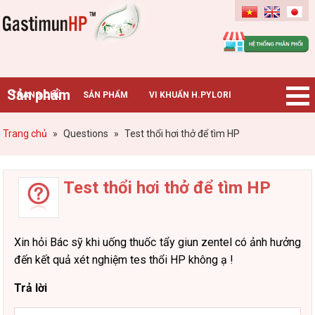
Gastimunhp
Sản phẩm
TRANG CHỦ
SẢN PHẨM
VI KHUẨN H.PYLORI
BỆNH DẠ DÀY
TIN TỨC – SỰ KIỆN
HƯỚNG DẪN MUA HÀNG
Trang chủ
»
Questions
»
Test thổi hơi thở để tìm HP
CHUYÊN GIA TƯ VẤN
Test thổi hơi thở để tìm HP
Xin hỏi Bác sỹ khi uống thuốc tẩy giun zentel có ảnh hưởng
đến kết quả xét nghiệm tes thổi HP không ạ !
Trả lời