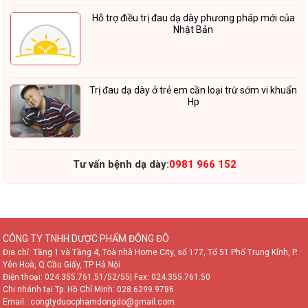
Hỗ trợ điều trị đau dạ dày phương pháp mới của
Nhật Bản
Trị đau dạ dày ở trẻ em cần loại trừ sớm vi khuẩn
Hp
Tư vấn bệnh dạ dày:
0981 966 152
CÔNG TY TNHH DƯỢC PHẨM ĐÔNG ĐÔ
Địa chỉ: Tầng 1 và Tầng 4, Toà nhà Home City, số 177, Tổ 51 Phố Trung Kính, P.
Yên Hoà, Q.Cầu Giấy, TP Hà Nội
Điện thoại:
024.355.761.51/52/55
| Fax: 024.355.761.50
Chi nhánh tại Tp. Hồ Chí Minh:
028.6299.9786
Email : congtyduocphamdongdo@gmail.com