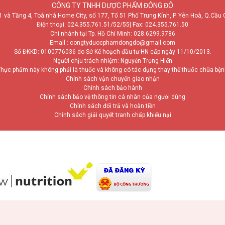
CÔNG TY TNHH DƯỢC PHẨM ĐÔNG ĐÔ
1 và Tầng 4, Toà nhà Home City, số 177, Tổ 51 Phố Trung Kính, P. Yên Hoà, Q.Cầu 
Điện thoại:
024.355.761.51/52/55
| Fax: 024.355.761.50
Chi nhánh tại Tp. Hồ Chí Minh:
028.6299.9786
Email : congtyduocphamdongdo@gmail.com
Số ĐKKD: 0100776036 do Sở Kế hoạch đầu tư HN cấp ngày 11/10/2013.
Người chịu trách nhiệm: Nguyễn Trọng Hiển
hực phẩm này không phải là thuốc và không có tác dụng thay thế thuốc chữa bệ
Chính sách vận chuyển giao nhận
Chính sách bảo hành
Chính sách bảo vệ thông tin cá nhân của người dùng
Chính sách đổi trả và hoàn tiền
Chính sách giải quyết tranh chấp khiếu nại