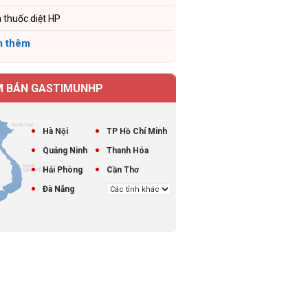
 thuốc diệt HP
 thêm
M BÁN GASTIMUNHP
Hà Nội
TP Hồ Chí Minh
Quảng Ninh
Thanh Hóa
Hải Phòng
Cần Thơ
Đà Nẵng