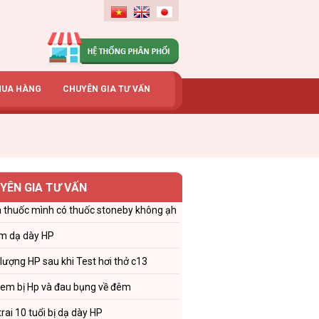
MUA HÀNG
CHUYÊN GIA TƯ VẤN
YÊN GIA TƯ VẤN
 thuốc mình có thuốc stoneby không ạh
m dạ dày HP
 lượng HP sau khi Test hơi thở c13
 em bị Hp và đau bụng về đêm
trai 10 tuổi bị dạ dày HP