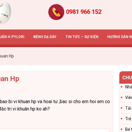
0981 966 152
HUẨN H.PYLORI
BỆNH DẠ DÀY
TIN TỨC – SỰ KIỆN
HƯỚNG DẪN 
khuan Hp
huan Hp
CHU
Nhà
Viê
bao bi vi khuan hp va hoai tư ,bac si cho em hoi em co
Tải
ăc tri vi khuân hp ko ah?
Trẻ
Bé 