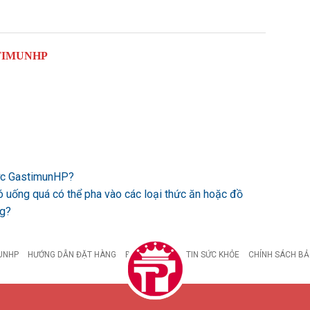
TIMUNHP
ược GastimunHP?
ó uống quá có thể pha vào các loại thức ăn hoặc đồ
ng?
UNHP
HƯỚNG DẪN ĐẶT HÀNG
BỆNH DẠ DÀY
TIN SỨC KHỎE
CHÍNH SÁCH BẢ