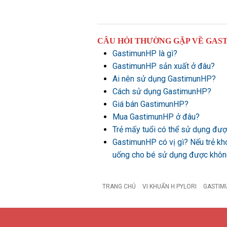
CÂU HỎI THƯỜNG GẶP VỀ GAS
GastimunHP là gì?
GastimunHP sản xuất ở đâu?
Ai nên sử dụng GastimunHP?
Cách sử dụng GastimunHP?
Giá bán GastimunHP?
Mua GastimunHP ở đâu?
Trẻ mấy tuổi có thể sử dụng đ
GastimunHP có vị gì? Nếu trẻ kh
uống cho bé sử dụng được khô
TRANG CHỦ
VI KHUẨN H.PYLORI
GASTIM