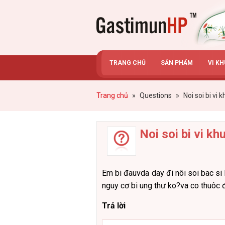
Gastimunhp
TRANG CHỦ
SẢN PHẨM
VI K
Trang chủ
»
Questions
»
Noi soi bi vi 
Noi soi bi vi k
Em bi đauvda day đi nôi soi bac si 
nguy cơ bi ung thư ko?va co thuôc đ
Trả lời