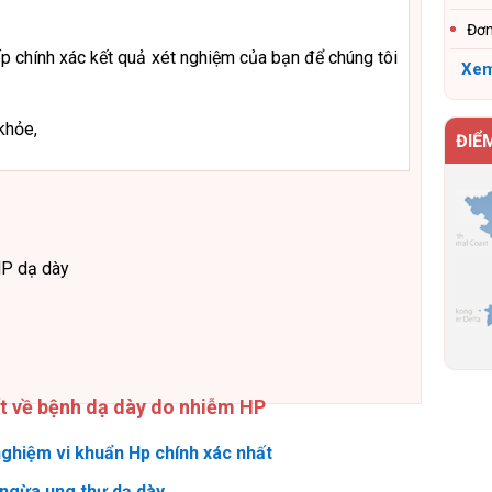
Đơn
p chính xác kết quả xét nghiệm của bạn để chúng tôi
Xem
khỏe,
ĐIỂ
HP dạ dày
ết về bệnh dạ dày do nhiễm HP
ghiệm vi khuẩn Hp chính xác nhất
ngừa ung thư dạ dày