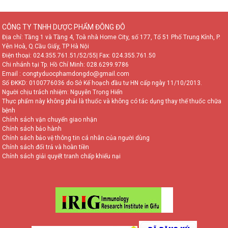
CÔNG TY TNHH DƯỢC PHẨM ĐÔNG ĐÔ
Địa chỉ: Tầng 1 và Tầng 4, Toà nhà Home City, số 177, Tổ 51 Phố Trung Kính, P.
Yên Hoà, Q.Cầu Giấy, TP Hà Nội
Điện thoại:
024.355.761.51/52/55
| Fax: 024.355.761.50
Chi nhánh tại Tp. Hồ Chí Minh:
028.6299.9786
Email : congtyduocphamdongdo@gmail.com
Số ĐKKD: 0100776036 do Sở Kế hoạch đầu tư HN cấp ngày 11/10/2013.
Người chịu trách nhiệm: Nguyễn Trọng Hiển
Thực phẩm này không phải là thuốc và không có tác dụng thay thế thuốc chữa
TƯ VẤN TRỰC TUYẾN
bệnh
Chính sách vận chuyển giao nhận
Vui lòng đặt câu hỏi hoặc gọi tới số
Chính sách bảo hành
0981 966 152 các chuyên gia sẽ tư
Chính sách bảo vệ thông tin cá nhân của người dùng
vấn sớm nhất cho bạn!
Chính sách đổi trả và hoàn tiền
Chính sách giải quyết tranh chấp khiếu nại