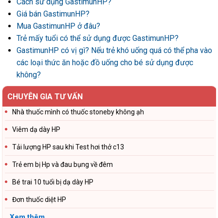
Cách sử dụng GastimunHP?
Giá bán GastimunHP?
Mua GastimunHP ở đâu?
Trẻ mấy tuổi có thể sử dụng được GastimunHP?
GastimunHP có vị gì? Nếu trẻ khó uống quá có thể pha vào
các loại thức ăn hoặc đồ uống cho bé sử dụng được
không?
CHUYÊN GIA TƯ VẤN
Nhà thuốc mình có thuốc stoneby không ạh
Viêm dạ dày HP
Tải lượng HP sau khi Test hơi thở c13
Trẻ em bị Hp và đau bụng về đêm
Bé trai 10 tuổi bị dạ dày HP
Đơn thuốc diệt HP
Xem thêm