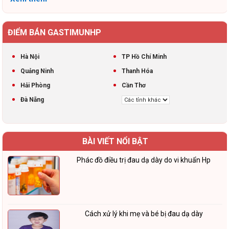
ĐIỂM BÁN GASTIMUNHP
Hà Nội
TP Hồ Chí Minh
Quảng Ninh
Thanh Hóa
Hải Phòng
Cần Thơ
Đà Nẵng
BÀI VIẾT NỔI BẬT
Phác đồ điều trị đau dạ dày do vi khuẩn Hp
Cách xử lý khi mẹ và bé bị đau dạ dày