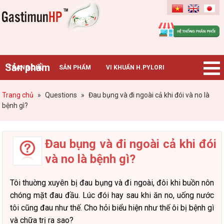
Gastimunhp
Sản phẩm
TRANG CHỦ
SẢN PHẨM
VI KHUẨN H.PYLORI
BỆNH DẠ DÀY
TIN TỨC – SỰ KIỆN
HƯỚNG DẪN MUA HÀNG
Trang chủ
»
Questions
»
Đau bụng và đi ngoài cả khi đói và no là
bệnh gì?
CHUYÊN GIA TƯ VẤN
Đau bụng và đi ngoài cả khi đói
và no là bệnh gì?
Tôi thuờng xuyên bị đau bụng và đi ngoài, đôi khi buồn nôn
chóng mặt đau đầu. Lúc đói hay sau khi ăn no, uống nước
tôi cũng đau như thế. Cho hỏi biểu hiện như thế ôi bị bệnh gì
và chữa trị ra sao?