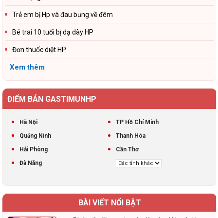
Trẻ em bị Hp và đau bụng về đêm
Bé trai 10 tuổi bị dạ dày HP
Đơn thuốc diệt HP
Xem thêm
ĐIỂM BÁN GASTIMUNHP
Hà Nội
TP Hồ Chí Minh
Quảng Ninh
Thanh Hóa
Hải Phòng
Cần Thơ
Đà Nẵng
BÀI VIẾT NỔI BẬT