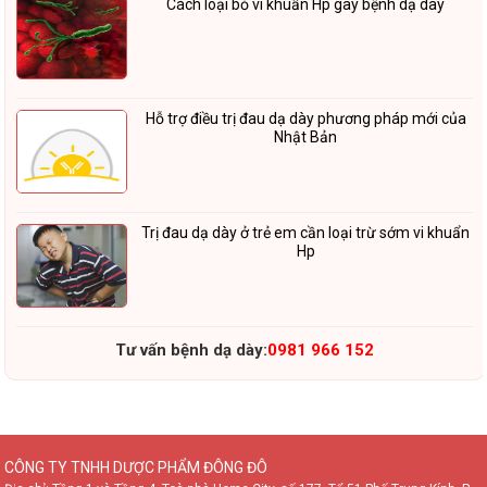
Cách loại bỏ vi khuẩn Hp gây bệnh dạ dày
Hỗ trợ điều trị đau dạ dày phương pháp mới của
Nhật Bản
Trị đau dạ dày ở trẻ em cần loại trừ sớm vi khuẩn
Hp
Tư vấn bệnh dạ dày:
0981 966 152
CÔNG TY TNHH DƯỢC PHẨM ĐÔNG ĐÔ