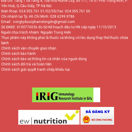
Địa chỉ: Tầng 1 và Tầng 4, Toà nhà Home City, số 177, Tổ 51 Phố Trung Kính, P.
Yên Hoà, Q.Cầu Giấy, TP Hà Nội
Điện thoại:
024.355.761.51/52/55
| Fax: 024.355.761.50
Chi nhánh tại Tp. Hồ Chí Minh:
028.6299.9786
Email : congtyduocphamdongdo@gmail.com
Số ĐKKD: 0100776036 do Sở Kế hoạch đầu tư HN cấp ngày 11/10/2013.
Người chịu trách nhiệm: Nguyễn Trọng Hiển
Thực phẩm này không phải là thuốc và không có tác dụng thay thế thuốc chữa
bệnh
Chính sách vận chuyển giao nhận
Chính sách bảo hành
Chính sách bảo vệ thông tin cá nhân của người dùng
Chính sách đổi trả và hoàn tiền
Chính sách giải quyết tranh chấp khiếu nại