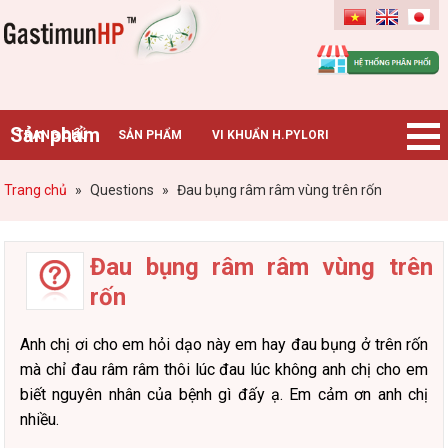
Gastimunhp
Sản phẩm
TRANG CHỦ
SẢN PHẨM
VI KHUẨN H.PYLORI
BỆNH DẠ DÀY
TIN TỨC – SỰ KIỆN
HƯỚNG DẪN MUA HÀNG
Trang chủ
»
Questions
»
Đau bụng râm râm vùng trên rốn
CHUYÊN GIA TƯ VẤN
Đau bụng râm râm vùng trên
rốn
Anh chị ơi cho em hỏi dạo này em hay đau bụng ở trên rốn
mà chỉ đau râm râm thôi lúc đau lúc không anh chị cho em
biết nguyên nhân của bệnh gì đấy ạ. Em cảm ơn anh chị
nhiều.