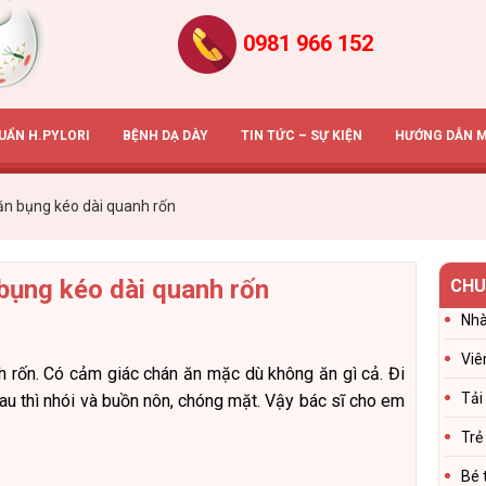
0981 966 152
HUẨN H.PYLORI
BỆNH DẠ DÀY
TIN TỨC – SỰ KIỆN
HƯỚNG DẪN 
n bụng kéo dài quanh rốn
bụng kéo dài quanh rốn
CHU
Nhà
Viê
 rốn. Có cảm giác chán ăn mặc dù không ăn gì cả. Đi
Tải
đau thì nhói và buồn nôn, chóng mặt. Vậy bác sĩ cho em
Trẻ
Bé 