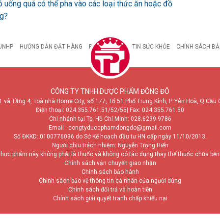
ó uống quá có thể pha vào các loại thức ăn hoặc đồ
ng?
UNHP
HƯỚNG DẪN ĐẶT HÀNG
BỆNH DẠ DÀY
TIN SỨC KHỎE
CHÍNH SÁCH BẢ
CÔNG TY TNHH DƯỢC PHẨM ĐÔNG ĐÔ
1 và Tầng 4, Toà nhà Home City, số 177, Tổ 51 Phố Trung Kính, P. Yên Hoà, Q.Cầu 
Điện thoại:
024.355.761.51/52/55
| Fax: 024.355.761.50
Chi nhánh tại Tp. Hồ Chí Minh:
028.6299.9786
Email : congtyduocphamdongdo@gmail.com
Số ĐKKD: 0100776036 do Sở Kế hoạch đầu tư HN cấp ngày 11/10/2013.
Người chịu trách nhiệm: Nguyễn Trọng Hiển
hực phẩm này không phải là thuốc và không có tác dụng thay thế thuốc chữa bệ
Chính sách vận chuyển giao nhận
Chính sách bảo hành
Chính sách bảo vệ thông tin cá nhân của người dùng
Chính sách đổi trả và hoàn tiền
Chính sách giải quyết tranh chấp khiếu nại