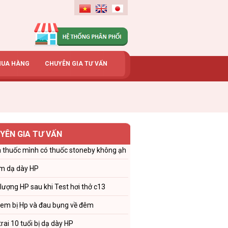
MUA HÀNG
CHUYÊN GIA TƯ VẤN
YÊN GIA TƯ VẤN
 thuốc mình có thuốc stoneby không ạh
m dạ dày HP
 lượng HP sau khi Test hơi thở c13
 em bị Hp và đau bụng về đêm
trai 10 tuổi bị dạ dày HP