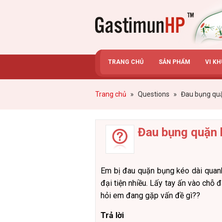
Gastimunhp
TRANG CHỦ
SẢN PHẨM
VI K
Trang chủ
»
Questions
»
Đau bụng quặ
Đau bụng quặn 
Em bị đau quặn bụng kéo dài quanh
đại tiện nhiều. Lấy tay ấn vào chỗ 
hỏi em đang gặp vấn đề gì??
Trả lời