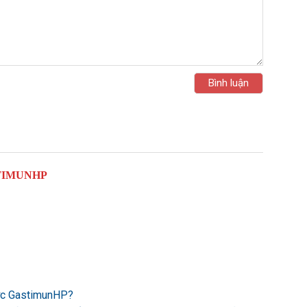
TIMUNHP
ược GastimunHP?