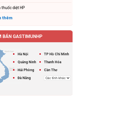
 thuốc diệt HP
 thêm
M BÁN GASTIMUNHP
Hà Nội
TP Hồ Chí Minh
Quảng Ninh
Thanh Hóa
Hải Phòng
Cần Thơ
Đà Nẵng