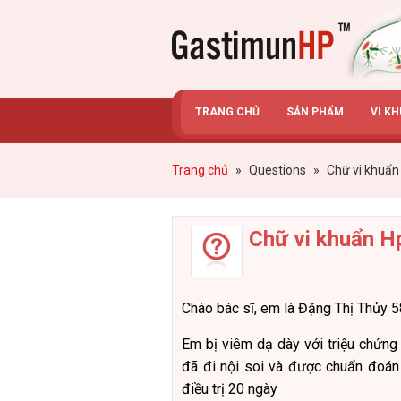
Gastimunhp
TRANG CHỦ
SẢN PHẨM
VI K
Trang chủ
»
Questions
»
Chữ vi khuẩn
Chữ vi khuẩn H
Chào bác sĩ, em là Đặng Thị Thủy 5
Em bị viêm dạ dày với triệu chứng
đã đi nội soi và được chuẩn đoán 
điều trị 20 ngày