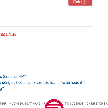
TIMUNHP
ược GastimunHP?
ó uống quá có thể pha vào các loại thức ăn hoặc đồ
ng?
UNHP
HƯỚNG DẪN ĐẶT HÀNG
BỆNH DẠ DÀY
TIN SỨC KHỎE
CHÍNH SÁCH BẢ