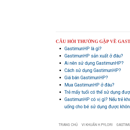
CÂU HỎI THƯỜNG GẶP VỀ GAS
GastimunHP là gì?
GastimunHP sản xuất ở đâu?
Ai nên sử dụng GastimunHP?
Cách sử dụng GastimunHP?
Giá bán GastimunHP?
Mua GastimunHP ở đâu?
Trẻ mấy tuổi có thể sử dụng đ
GastimunHP có vị gì? Nếu trẻ kh
uống cho bé sử dụng được khô
TRANG CHỦ
VI KHUẨN H.PYLORI
GASTIM