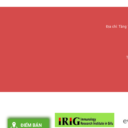
Địa chỉ: Tầng 
T
ĐIỂM BÁN