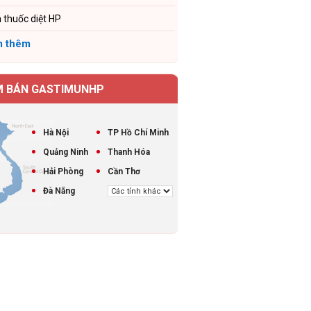
 thuốc diệt HP
 thêm
M BÁN GASTIMUNHP
Hà Nội
TP Hồ Chí Minh
Quảng Ninh
Thanh Hóa
Hải Phòng
Cần Thơ
Đà Nẵng