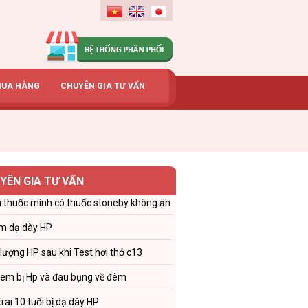
MUA HÀNG
CHUYÊN GIA TƯ VẤN
YÊN GIA TƯ VẤN
 thuốc mình có thuốc stoneby không ạh
m dạ dày HP
 lượng HP sau khi Test hơi thở c13
 em bị Hp và đau bụng về đêm
trai 10 tuổi bị dạ dày HP