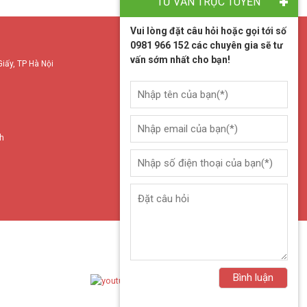
TƯ VẤN TRỰC TUYẾN
Vui lòng đặt câu hỏi hoặc gọi tới số
0981 966 152 các chuyên gia sẽ tư
vấn sớm nhất cho bạn!
Giấy, TP Hà Nội
nh