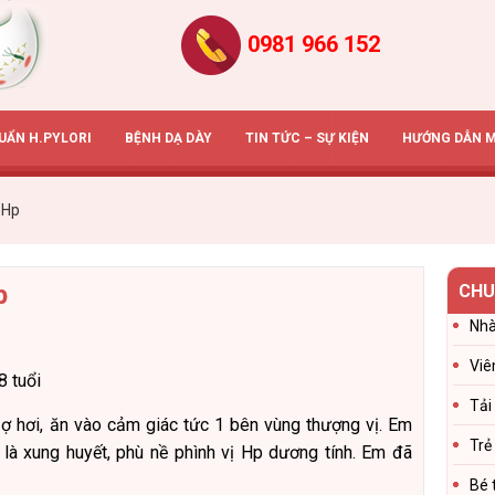
0981 966 152
HUẨN H.PYLORI
BỆNH DẠ DÀY
TIN TỨC – SỰ KIỆN
HƯỚNG DẪN 
 Hp
p
CHU
Nhà
Viê
8 tuổi
Tải
 ợ hơi, ăn vào cảm giác tức 1 bên vùng thượng vị. Em
Trẻ
là xung huyết, phù nề phình vị Hp dương tính. Em đã
Bé 