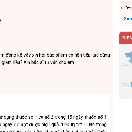
Đơn
Xem
y
ĐIỂ
iảm đáng kể vậy xin hỏi bác sĩ em có nên tiếp tục dùng
 giảm liều? Xin bác sĩ tư vấn cho em
sử dụng thuốc số 1 và số 2 trong 15 ngày, thuốc số 3
0 ngày để đạt được hiệu quả điều trị tốt. Quan trọng
 được hết Hp giúp bệnh khỏi và không bị tái phát. Triệu