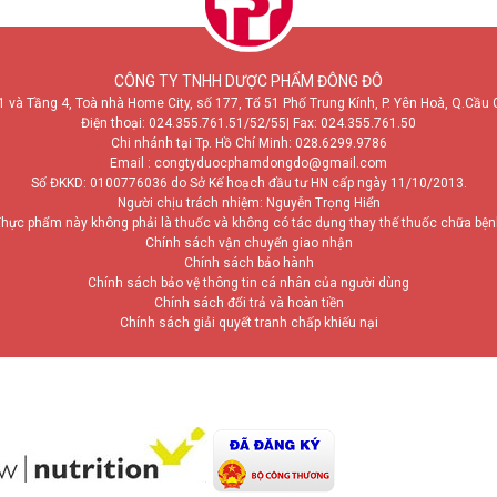
CÔNG TY TNHH DƯỢC PHẨM ĐÔNG ĐÔ
1 và Tầng 4, Toà nhà Home City, số 177, Tổ 51 Phố Trung Kính, P. Yên Hoà, Q.Cầu 
Điện thoại:
024.355.761.51/52/55
| Fax: 024.355.761.50
Chi nhánh tại Tp. Hồ Chí Minh:
028.6299.9786
Email : congtyduocphamdongdo@gmail.com
Số ĐKKD: 0100776036 do Sở Kế hoạch đầu tư HN cấp ngày 11/10/2013.
Người chịu trách nhiệm: Nguyễn Trọng Hiển
hực phẩm này không phải là thuốc và không có tác dụng thay thế thuốc chữa bệ
Chính sách vận chuyển giao nhận
Chính sách bảo hành
Chính sách bảo vệ thông tin cá nhân của người dùng
Chính sách đổi trả và hoàn tiền
Chính sách giải quyết tranh chấp khiếu nại