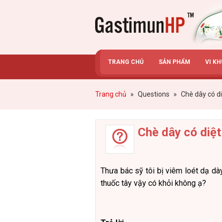
Gastimunhp
TRANG CHỦ
SẢN PHẨM
VI K
Trang chủ
»
Questions
»
Chè dây có d
Chè dây có diệ
Thưa bác sỹ tôi bị viêm loét dạ d
thuốc tây vậy có khỏi không ạ?