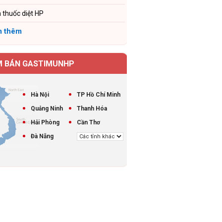
 thuốc diệt HP
 thêm
M BÁN GASTIMUNHP
Hà Nội
TP Hồ Chí Minh
Quảng Ninh
Thanh Hóa
Hải Phòng
Cần Thơ
Đà Nẵng