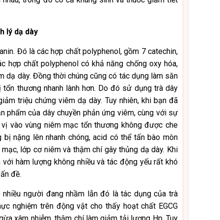
h lý dạ dày
tanin. Đó là các hợp chất polyphenol, gồm 7 catechin,
Các hợp chất polyphenol có khả năng chống oxy hóa,
êm dạ dày. Đồng thời chúng cũng có tác dụng làm săn
ị tổn thương nhanh lành hơn. Do đó sử dụng trà dây
giảm triệu chứng viêm dạ dày. Tuy nhiên, khi bạn đã
sản phẩm của dây chuyền phản ứng viêm, cùng với sự
 vị vào vùng niêm mạc tổn thương không được che
 bị nặng lên nhanh chóng, acid có thể tấn bào mòn
mạc, lớp cơ niêm và thậm chí gây thủng dạ dày. Khi
 với hàm lượng không nhiều và tác động yếu rất khó
vấn đề.
ó nhiều người đang nhầm lẫn đó là tác dụng của trà
hực nghiệm trên động vật cho thấy hoạt chất EGCG
ngừa xâm nhiễm, thậm chí làm giảm tải lượng Hp. Tuy