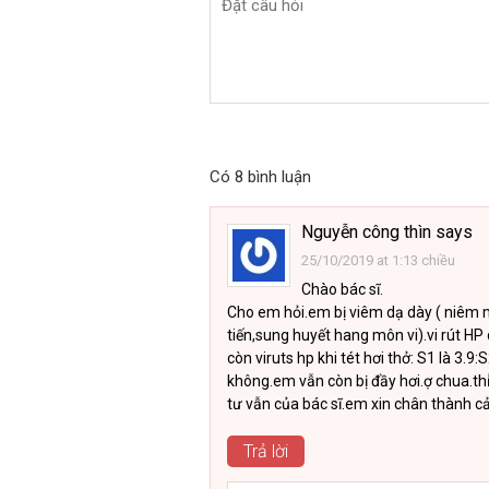
Có 8 bình luận
Nguyễn công thìn
says
25/10/2019 at 1:13 chiều
Chào bác sĩ.
Cho em hỏi.em bị viêm dạ dày ( niêm 
tiến,sung huyết hang môn vi).vi rút HP
còn viruts hp khi tét hơi thở: S1 là 3.9:
không.em vẫn còn bị đầy hơi.ợ chua.
tư vẫn của bác sĩ.em xin chân thành 
Trả lời