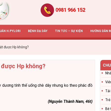
0981 966 152
HUẨN H.PYLORI
BỆNH DẠ DÀY
TIN TỨC – SỰ KIỆN
HƯỚNG DẪN 
iệt được Hp không?
t được Hp không?
CHU
Nhà
Viê
ày dương tính thế uống chè dây nhưng ko theo phác đồ
Tải
Trẻ
(Nguyễn Thành Nam, 46t)
Bé 