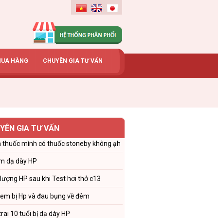
MUA HÀNG
CHUYÊN GIA TƯ VẤN
YÊN GIA TƯ VẤN
 thuốc mình có thuốc stoneby không ạh
m dạ dày HP
 lượng HP sau khi Test hơi thở c13
 em bị Hp và đau bụng về đêm
trai 10 tuổi bị dạ dày HP