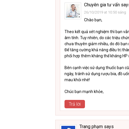
Chuyên gia tư vấn
say
26/10/2019 at 10:50 sáng
Chào bạn,
Theo kết quả xét nghiệm thì bạn vẫn
âm tính. Tuy nhiên, do các triệu c
chưa thuyên giảm nhiều, do đó bạn n
Để tăng cường khả năng điều trị thà
phối hợp thêm kháng thể kháng HP (
Bên cạnh việc sử dụng thuốc bạn cũn
ngày, tránh sử dụng rượu bia, đồ uố
mau khỏi nhé!
Chúc bạn mạnh khỏe,
Trả lời
Trang phạm
says