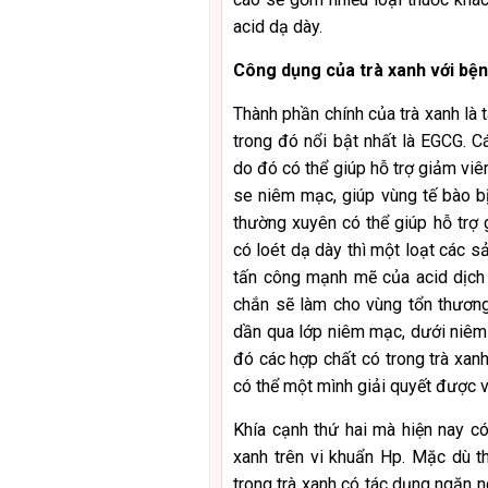
acid dạ dày.
Công dụng của trà xanh với bện
Thành phần chính của trà xanh là 
trong đó nổi bật nhất là EGCG. 
do đó có thể giúp hỗ trợ giảm vi
se niêm mạc, giúp vùng tế bào b
thường xuyên có thể giúp hỗ trợ 
có loét dạ dày thì một loạt các 
tấn công mạnh mẽ của acid dịch
chắn sẽ làm cho vùng tổn thương
dần qua lớp niêm mạc, dưới niêm 
đó các hợp chất có trong trà xanh
có thể một mình giải quyết được 
Khía cạnh thứ hai mà hiện nay c
xanh trên vi khuẩn Hp. Mặc dù t
trong trà xanh có tác dụng ngăn 