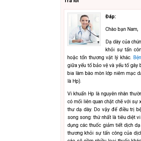
Trả lời
Đáp:
Chào bạn Nam,
Dạ dày của chún
khỏi sự tấn côn
hoặc tổn thương vật lý khác.
Bện
giữa yếu tố bảo vệ và yếu tố gây
bia làm bào mòn lớp niêm mạc dạ 
là Hp).
Vi khuẩn Hp là nguyên nhân thườn
có mối liên quan chặt chẽ với sự
thư dạ dày. Do vậy để điều trị b
song song: thứ nhất là tiêu diệt v
dụng các thuốc giảm tiết dịch d
thương khỏi sự tấn công của dịc
cáo sẽ gồm nhiều loại thuốc khác