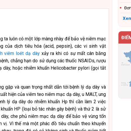
Đơn
Xem
ĐIỂ
g ta luôn có một lớp màng nhày để bảo vệ niêm mạc
g của dịch tiêu hóa (acid, pepsin), các vi sinh vật
h viêm loét dạ dày
xảy ra khi có sự mất cân bằng
 bệnh, chẳng hạn do sử dụng các thuốc NSAIDs, rượu
dày, hoặc nhiễm khuẩn Helicobacter pylori (gọi tắt
g gặp và quan trọng nhất dẫn tới bệnh lý dạ dày và
 xuất hiện của viêm teo niêm mạc dạ dày, u MALT, ung
ệnh lý dạ dày do nhiễm khuẩn Hp thì cần làm 2 việc
i khuẩn HP (loại bỏ tác nhân gây bệnh) và thứ 2 là sử
ạ dày, che phủ niêm mạc dạ dày để bảo vệ vùng tổn
h vị. Vì thế mà một phác đồ tiêu chuẩn theo khuyến
 nhau, trong đó có cả kháng sinh và thuốc giảm tiết