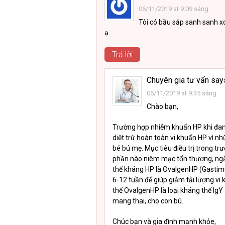
06/11/2019 at 9:09 sáng
Tôi có bầu sắp sanh sanh xo
ạ
Trả lời
Chuyên gia tư vấn
say
06/11/2019 at 9:35 sáng
Chào bạn,
Trường hợp nhiễm khuẩn HP khi đan
diệt trừ hoàn toàn vi khuẩn HP vì n
bé bú mẹ. Mục tiêu điều trị trong tr
phần nào niêm mạc tổn thương, ngăn
thể kháng HP là OvalgenHP (Gastimun
6-12 tuần để giúp giảm tải lượng v
thể OvalgenHP là loại kháng thể IgY
mang thai, cho con bú.
Chúc bạn và gia đình mạnh khỏe,