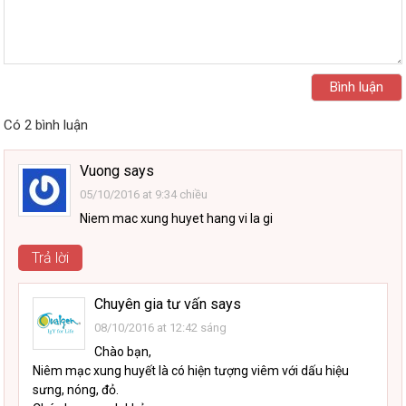
Có 2 bình luận
Vuong
says
05/10/2016 at 9:34 chiều
Niem mac xung huyet hang vi la gi
Trả lời
Chuyên gia tư vấn
says
08/10/2016 at 12:42 sáng
Chào bạn,
Niêm mạc xung huyết là có hiện tượng viêm với dấu hiệu
sưng, nóng, đỏ.