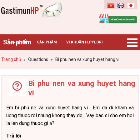
Gastimunhp
Sản phẩm
TRANG CHỦ
SẢN PHẨM
VI KHUẨN H.PYLORI
BỆNH DẠ DÀY
TIN TỨC – SỰ KIỆN
HƯỚNG DẪN MUA HÀNG
Trang chủ
»
Questions
»
Bi phu nen va xung huyet hang vi
CHUYÊN GIA TƯ VẤN
Bi phu nen va xung huyet hang
vi
Em bi phu ne va xung huyet hang vi . Em da di kham va
uong thuoc roi nhung khong thay do . Vay bac si cho em hoi
la len dung thuoc gi a?
Trả lời