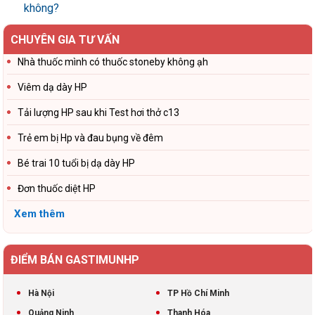
không?
CHUYÊN GIA TƯ VẤN
Nhà thuốc mình có thuốc stoneby không ạh
Viêm dạ dày HP
Tải lượng HP sau khi Test hơi thở c13
Trẻ em bị Hp và đau bụng về đêm
Bé trai 10 tuổi bị dạ dày HP
Đơn thuốc diệt HP
Xem thêm
ĐIỂM BÁN GASTIMUNHP
Hà Nội
TP Hồ Chí Minh
Quảng Ninh
Thanh Hóa