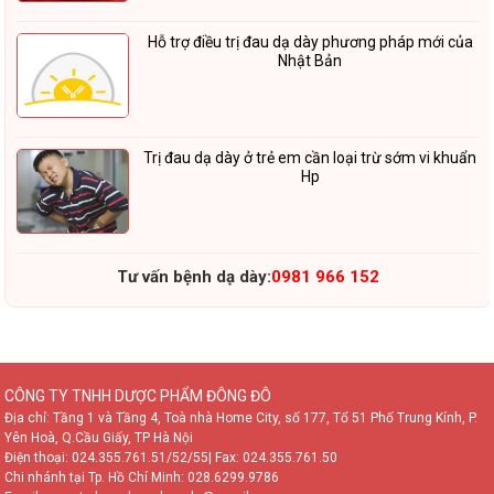
Hỗ trợ điều trị đau dạ dày phương pháp mới của
Nhật Bản
Trị đau dạ dày ở trẻ em cần loại trừ sớm vi khuẩn
Hp
Tư vấn bệnh dạ dày:
0981 966 152
CÔNG TY TNHH DƯỢC PHẨM ĐÔNG ĐÔ
Địa chỉ: Tầng 1 và Tầng 4, Toà nhà Home City, số 177, Tổ 51 Phố Trung Kính, P.
Yên Hoà, Q.Cầu Giấy, TP Hà Nội
Điện thoại:
024.355.761.51/52/55
| Fax: 024.355.761.50
Chi nhánh tại Tp. Hồ Chí Minh:
028.6299.9786