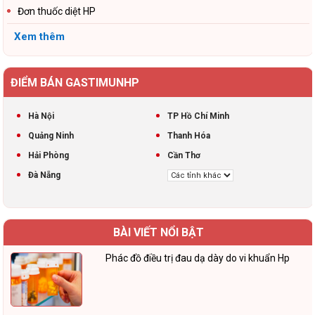
Đơn thuốc diệt HP
Xem thêm
ĐIỂM BÁN GASTIMUNHP
Hà Nội
TP Hồ Chí Minh
Quảng Ninh
Thanh Hóa
Hải Phòng
Cần Thơ
Đà Nẵng
BÀI VIẾT NỔI BẬT
Phác đồ điều trị đau dạ dày do vi khuẩn Hp