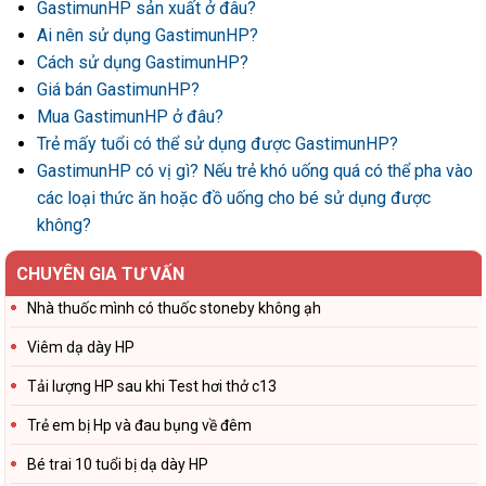
GastimunHP sản xuất ở đâu?
Ai nên sử dụng GastimunHP?
Cách sử dụng GastimunHP?
Giá bán GastimunHP?
Mua GastimunHP ở đâu?
Trẻ mấy tuổi có thể sử dụng được GastimunHP?
GastimunHP có vị gì? Nếu trẻ khó uống quá có thể pha vào
các loại thức ăn hoặc đồ uống cho bé sử dụng được
không?
CHUYÊN GIA TƯ VẤN
Nhà thuốc mình có thuốc stoneby không ạh
Viêm dạ dày HP
Tải lượng HP sau khi Test hơi thở c13
Trẻ em bị Hp và đau bụng về đêm
Bé trai 10 tuổi bị dạ dày HP