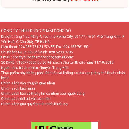
CÔNG TY TNHH DƯỢC PHẨM ĐÔNG ĐÔ
Địa chỉ: Tầng 1 và Tầng 4, Toà nhà Home City, số 177, Tổ 51 Phố Trung Kính, P.
Yên Hoà, Q.Cầu Giấy, TP Hà Nội
Điện thoại:
024.355.761.51/52/55
| Fax: 024.355.761.50
Chi nhánh tại Tp. Hồ Chí Minh:
028.6299.9786
Email : congtyduocphamdongdo@gmail.com
Số ĐKKD: 0100776036 do Sở Kế hoạch đầu tư HN cấp ngày 11/10/2013.
Người chịu trách nhiệm: Nguyễn Trọng Hiển
Thực phẩm này không phải là thuốc và không có tác dụng thay thế thuốc chữa
bệnh
Chính sách vận chuyển giao nhận
Chính sách bảo hành
Chính sách bảo vệ thông tin cá nhân của người dùng
Chính sách đổi trả và hoàn tiền
Chính sách giải quyết tranh chấp khiếu nại