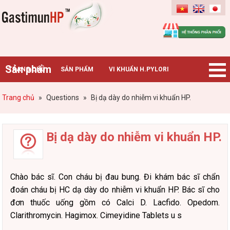
Gastimunhp
Sản phẩm
TRANG CHỦ
SẢN PHẨM
VI KHUẨN H.PYLORI
BỆNH DẠ DÀY
TIN TỨC – SỰ KIỆN
HƯỚNG DẪN MUA HÀNG
Trang chủ
»
Questions
»
Bị dạ dày do nhiễm vi khuẩn HP.
CHUYÊN GIA TƯ VẤN
Bị dạ dày do nhiễm vi khuẩn HP.
Chào bác sĩ. Con cháu bị đau bung. Đi khám bác sĩ chẩn
đoán cháu bị HC dạ dày do nhiễm vi khuẩn HP. Bác sĩ cho
đơn thuốc uống gồm có Calci D. Lacfido. Opedom.
Clarithromycin. Hagimox. Cimeyidine Tablets u s