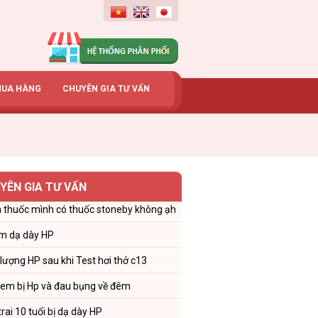
MUA HÀNG
CHUYÊN GIA TƯ VẤN
YÊN GIA TƯ VẤN
 thuốc mình có thuốc stoneby không ạh
m dạ dày HP
 lượng HP sau khi Test hơi thở c13
 em bị Hp và đau bụng về đêm
trai 10 tuổi bị dạ dày HP