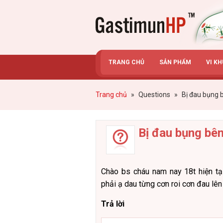
Gastimunhp
TRANG CHỦ
SẢN PHẨM
VI K
Trang chủ
»
Questions
»
Bị đau bụng 
Bị đau bụng bên
Chào bs cháu nam nay 18t hiện tạ
phải ạ dau từng cơn roi cơn đau lên
Trả lời