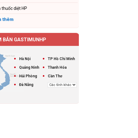
 thuốc diệt HP
 thêm
M BÁN GASTIMUNHP
Hà Nội
TP Hồ Chí Minh
Quảng Ninh
Thanh Hóa
Hải Phòng
Cần Thơ
Đà Nẵng