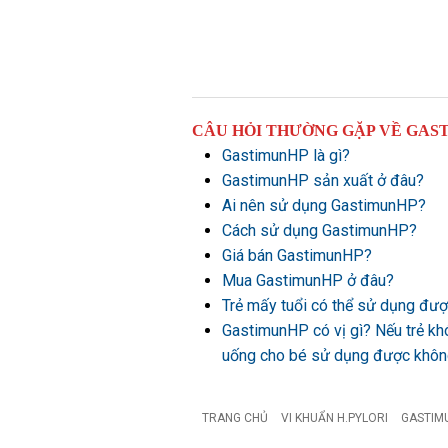
CÂU HỎI THƯỜNG GẶP VỀ GAS
GastimunHP là gì?
GastimunHP sản xuất ở đâu?
Ai nên sử dụng GastimunHP?
Cách sử dụng GastimunHP?
Giá bán GastimunHP?
Mua GastimunHP ở đâu?
Trẻ mấy tuổi có thể sử dụng đ
GastimunHP có vị gì? Nếu trẻ kh
uống cho bé sử dụng được khô
TRANG CHỦ
VI KHUẨN H.PYLORI
GASTIM