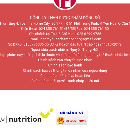
CÔNG TY TNHH DƯỢC PHẨM ĐÔNG ĐÔ
1 và Tầng 4, Toà nhà Home City, số 177, Tổ 51 Phố Trung Kính, P. Yên Hoà, Q.Cầu 
Điện thoại:
024.355.761.51/52/55
| Fax: 024.355.761.50
Chi nhánh tại Tp. Hồ Chí Minh:
028.6299.9786
Email : congtyduocphamdongdo@gmail.com
Số ĐKKD: 0100776036 do Sở Kế hoạch đầu tư HN cấp ngày 11/10/2013.
Người chịu trách nhiệm: Nguyễn Trọng Hiển
hực phẩm này không phải là thuốc và không có tác dụng thay thế thuốc chữa bệ
Chính sách vận chuyển giao nhận
Chính sách bảo hành
Chính sách bảo vệ thông tin cá nhân của người dùng
Chính sách đổi trả và hoàn tiền
Chính sách giải quyết tranh chấp khiếu nại