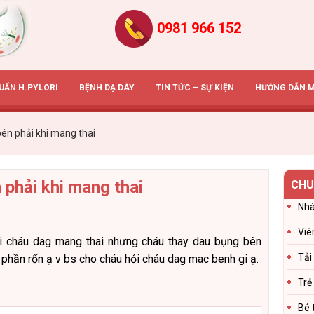
0981 966 152
HUẨN H.PYLORI
BỆNH DẠ DÀY
TIN TỨC – SỰ KIỆN
HƯỚNG DẪN 
bên phải khi mang thai
 phải khi mang thai
CHU
Nhà
Viê
i cháu dag mang thai nhưng cháu thay dau bụng bên
Tải
 phần rốn ạ v bs cho cháu hỏi cháu dag mac benh gi ạ.
Trẻ
Bé 