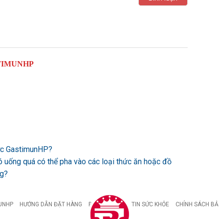
TIMUNHP
ược GastimunHP?
ó uống quá có thể pha vào các loại thức ăn hoặc đồ
ng?
UNHP
HƯỚNG DẪN ĐẶT HÀNG
BỆNH DẠ DÀY
TIN SỨC KHỎE
CHÍNH SÁCH BẢ