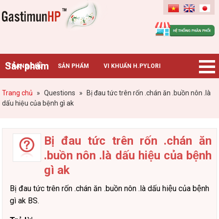
Gastimunhp
Sản phẩm
TRANG CHỦ
SẢN PHẨM
VI KHUẨN H.PYLORI
BỆNH DẠ DÀY
TIN TỨC – SỰ KIỆN
HƯỚNG DẪN MUA HÀNG
Trang chủ
»
Questions
»
Bị đau tức trên rốn .chán ăn .buồn nôn .là
dấu hiệu của bệnh gì ak
CHUYÊN GIA TƯ VẤN
Bị đau tức trên rốn .chán ăn
.buồn nôn .là dấu hiệu của bệnh
gì ak
Bị đau tức trên rốn .chán ăn .buồn nôn .là dấu hiệu của bệnh
gì ak BS.