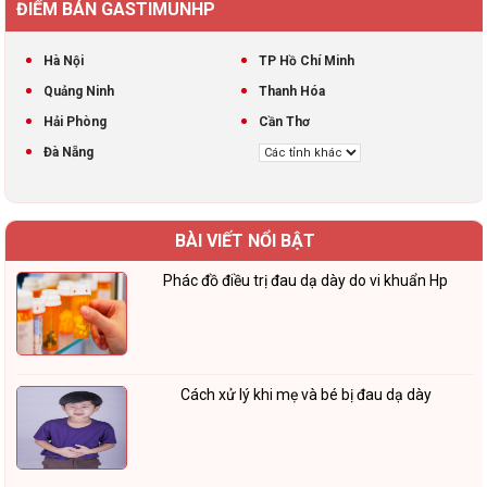
ĐIỂM BÁN GASTIMUNHP
Hà Nội
TP Hồ Chí Minh
Quảng Ninh
Thanh Hóa
Hải Phòng
Cần Thơ
Đà Nẵng
BÀI VIẾT NỔI BẬT
Phác đồ điều trị đau dạ dày do vi khuẩn Hp
Cách xử lý khi mẹ và bé bị đau dạ dày