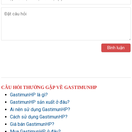
CÂU HỎI THƯỜNG GẶP VỀ GASTIMUNHP
GastimunHP là gì?
GastimunHP sản xuất ở đâu?
Ai nên sử dụng GastimunHP?
Cách sử dụng GastimunHP?
Giá bán GastimunHP?
Mua GastimunHP ở đâu?