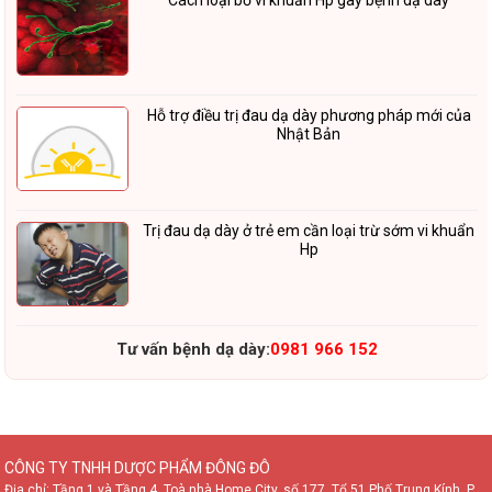
Cách loại bỏ vi khuẩn Hp gây bệnh dạ dày
Hỗ trợ điều trị đau dạ dày phương pháp mới của
Nhật Bản
Trị đau dạ dày ở trẻ em cần loại trừ sớm vi khuẩn
Hp
Tư vấn bệnh dạ dày:
0981 966 152
CÔNG TY TNHH DƯỢC PHẨM ĐÔNG ĐÔ
Địa chỉ: Tầng 1 và Tầng 4, Toà nhà Home City, số 177, Tổ 51 Phố Trung Kính, P.