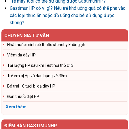
Trẻ mấy tuổi có thể sử dụng được GastimunHP?
GastimunHP có vị gì? Nếu trẻ khó uống quá có thể pha vào
các loại thức ăn hoặc đồ uống cho bé sử dụng được
không?
CHUYÊN GIA TƯ VẤN
Nhà thuốc mình có thuốc stoneby không ạh
Viêm dạ dày HP
Tải lượng HP sau khi Test hơi thở c13
Trẻ em bị Hp và đau bụng về đêm
Bé trai 10 tuổi bị dạ dày HP
Đơn thuốc diệt HP
Xem thêm
ĐIỂM BÁN GASTIMUNHP