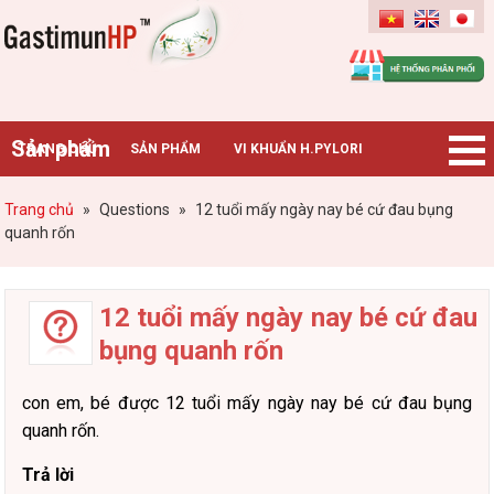
Gastimunhp
Sản phẩm
TRANG CHỦ
SẢN PHẨM
VI KHUẨN H.PYLORI
BỆNH DẠ DÀY
TIN TỨC – SỰ KIỆN
HƯỚNG DẪN MUA HÀNG
Trang chủ
»
Questions
»
12 tuổi mấy ngày nay bé cứ đau bụng
quanh rốn
CHUYÊN GIA TƯ VẤN
12 tuổi mấy ngày nay bé cứ đau
bụng quanh rốn
con em, bé được 12 tuổi mấy ngày nay bé cứ đau bụng
quanh rốn.
Trả lời