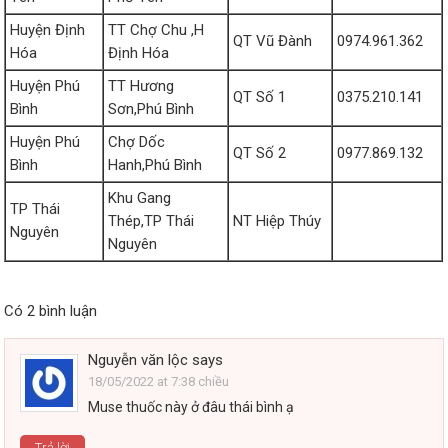
Huyện Định
TT Chợ Chu ,H
QT Vũ Đành
0974.961.362
Hóa
Định Hóa
Huyện Phú
TT Hương
QT Số 1
0375.210.141
Bình
Sơn,Phú Bình
Huyện Phú
Chợ Dốc
QT Số 2
0977.869.132
Bình
Hanh,Phú Bình
Khu Gang
TP Thái
Thép,TP Thái
NT Hiệp Thúy
Nguyên
Nguyên
Có 2 bình luận
Nguyễn văn lộc
says
18/05/2022 at 7:38 chiều
Muse thuốc này ở đâu thái bình ạ
Trả lời