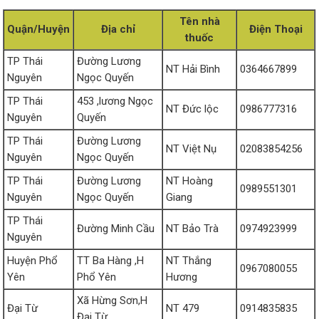
Tên nhà
Quận/Huyện
Địa chỉ
Điện Thoại
thuốc
TP Thái
Đường Lương
NT Hải Bình
0364667899
Nguyên
Ngọc Quyến
TP Thái
453 ,lương Ngọc
NT Đức lộc
0986777316
Nguyên
Quyến
TP Thái
Đường Lương
NT Việt Nụ
02083854256
Nguyên
Ngọc Quyến
TP Thái
Đường Lương
NT Hoàng
0989551301
Nguyên
Ngọc Quyến
Giang
TP Thái
Đường Minh Cầu
NT Bảo Trà
0974923999
Nguyên
Huyện Phổ
TT Ba Hàng ,H
NT Thắng
0967080055
Yên
Phổ Yên
Hương
Xã Hừng Sơn,H
Đại Từ
NT 479
0914835835
Đại Từ