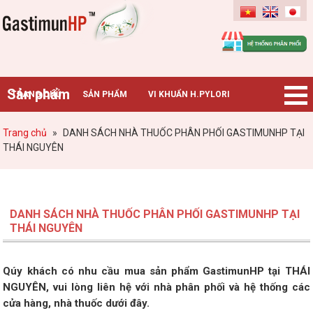
Gastimunhp
Sản phẩm
TRANG CHỦ
SẢN PHẨM
VI KHUẨN H.PYLORI
BỆNH DẠ DÀY
TIN TỨC – SỰ KIỆN
HƯỚNG DẪN MUA HÀNG
Trang chủ
»
DANH SÁCH NHÀ THUỐC PHÂN PHỐI GASTIMUNHP TẠI
THÁI NGUYÊN
CHUYÊN GIA TƯ VẤN
DANH SÁCH NHÀ THUỐC PHÂN PHỐI GASTIMUNHP TẠI
THÁI NGUYÊN
Qúy khách có nhu cầu mua sản phẩm GastimunHP tại THÁI
NGUYÊN, vui lòng liên hệ với nhà phân phối và hệ thống các
cửa hàng, nhà thuốc dưới đây.