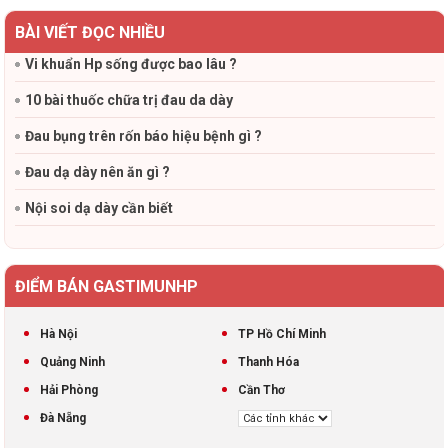
BÀI VIẾT ĐỌC NHIỀU
Vi khuẩn Hp sống được bao lâu ?
10 bài thuốc chữa trị đau da dày
Đau bụng trên rốn báo hiệu bệnh gì ?
Đau dạ dày nên ăn gì ?
Nội soi dạ dày cần biết
ĐIỂM BÁN GASTIMUNHP
Hà Nội
TP Hồ Chí Minh
Quảng Ninh
Thanh Hóa
Hải Phòng
Cần Thơ
Đà Nẵng