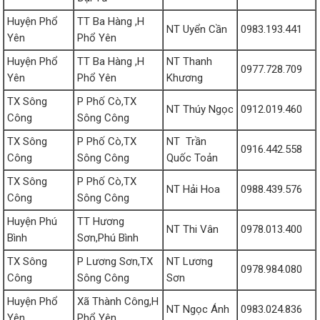
Huyện Phổ
TT Ba Hàng ,H
NT Uyển Cần
0983.193.441
Yên
Phổ Yên
Huyện Phổ
TT Ba Hàng ,H
NT Thanh
0977.728.709
Yên
Phổ Yên
Khương
TX Sông
P Phố Cò,TX
NT Thúy Ngọc
0912.019.460
Công
Sông Công
TX Sông
P Phố Cò,TX
NT Trần
0916.442.558
Công
Sông Công
Quốc Toản
TX Sông
P Phố Cò,TX
NT Hải Hoa
0988.439.576
Công
Sông Công
Huyện Phú
TT Hương
NT Thi Vân
0978.013.400
Bình
Sơn,Phú Bình
TX Sông
P Lương Sơn,TX
NT Lương
0978.984.080
Công
Sông Công
Sơn
Huyện Phổ
Xã Thành Công,H
NT Ngọc Ánh
0983.024.836
Yên
Phổ Yên