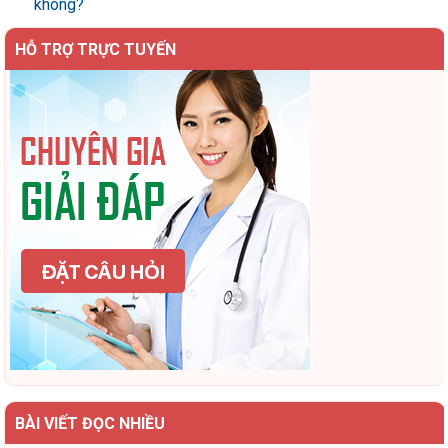
không?
HỖ TRỢ TRỰC TUYẾN
BÀI VIẾT ĐỌC NHIỀU