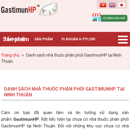
Gastimunhp
Sản phẩm
TRANG CHỦ
SẢN PHẨM
VI KHUẨN H.PYLORI
BỆNH DẠ DÀY
TIN TỨC – SỰ KIỆN
HƯỚNG DẪN MUA HÀNG
Trang chủ
»
Danh sách nhà thuốc phân phối GastimunHP tại Ninh
Thuận
CHUYÊN GIA TƯ VẤN
DANH SÁCH NHÀ THUỐC PHÂN PHỐI GASTIMUNHP TẠI
NINH THUẬN
Cảm ơn bạn đã quan tâm và tin tưởng sử dụng sản
phẩm
GastimunHP
. Rất tiếc hiện tại chưa có nhà thuốc phân phối
GastimunHP tại Ninh Thuận. Đối với những khu vực chưa có nhà