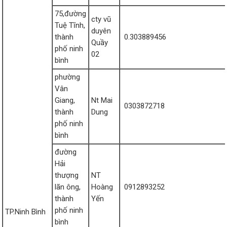
75,đường
cty vũ
Tuệ Tĩnh,
duyên
thành
0.303889456
Quầy
phố ninh
02
bình
phường
Vân
Giang,
Nt Mai
0303872718
thành
Dung
phố ninh
bình
đường
Hải
thượng
NT
lãn ông,
Hoàng
0912893252
thành
Yến
phố ninh
TP.Ninh Bình
bình