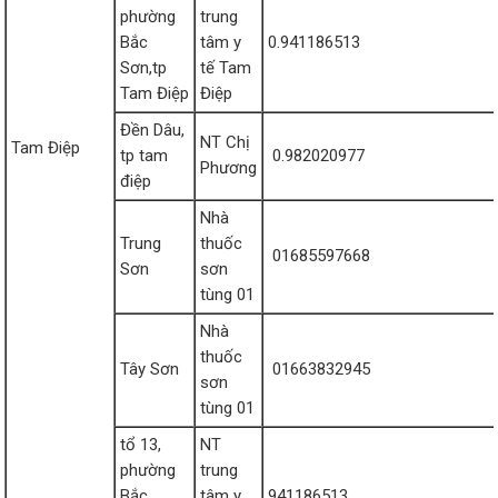
phường
trung
Bắc
tâm y
0.941186513
Sơn,tp
tế Tam
Tam Điệp
Điệp
Đền Dâu,
NT Chị
Tam Điệp
tp tam
0.982020977
Phương
điệp
Nhà
Trung
thuốc
01685597668
Sơn
sơn
tùng 01
Nhà
thuốc
Tây Sơn
01663832945
sơn
tùng 01
tổ 13,
NT
phường
trung
Bắc
tâm y
941186513