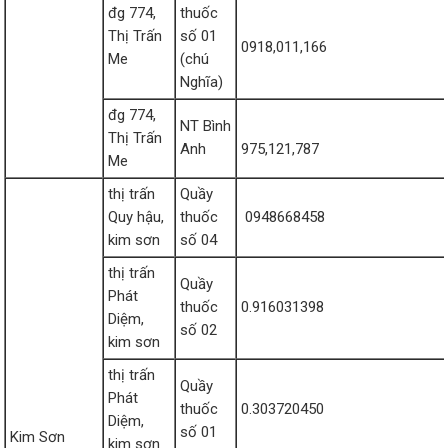
đg 774,
thuốc
Thị Trấn
số 01
0918,011,166
Me
(chú
Nghĩa)
đg 774,
NT Bình
Thị Trấn
Anh
975,121,787
Me
thị trấn
Quầy
Quy hậu,
thuốc
0948668458
kim sơn
số 04
thị trấn
Quầy
Phát
thuốc
0.916031398
Diệm,
số 02
kim sơn
thị trấn
Quầy
Phát
thuốc
0.303720450
Diệm,
số 01
Kim Sơn
kim sơn