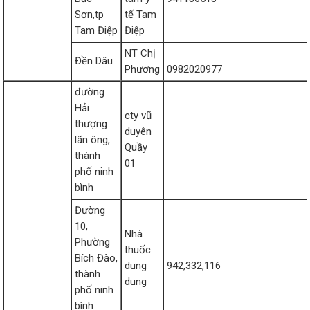
Sơn,tp
tế Tam
Tam Điệp
Điệp
NT Chị
Đền Dâu
Phương
0982020977
đường
Hải
cty vũ
thượng
duyên
lãn ông,
Quầy
thành
01
phố ninh
bình
Đường
10,
Nhà
Phường
thuốc
Bích Đào,
dung
942,332,116
thành
dung
phố ninh
bình