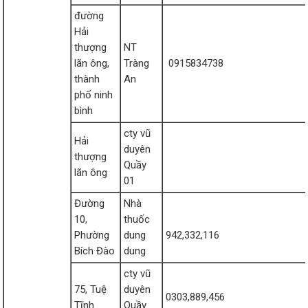
đường
Hải
thượng
NT
lãn ông,
Tràng
0915834738
thành
An
phố ninh
bình
cty vũ
Hải
duyên
thượng
Quầy
lãn ông
01
Đường
Nhà
10,
thuốc
Phường
dung
942,332,116
Bích Đào
dung
cty vũ
75, Tuệ
duyên
0303,889,456
Tĩnh
Quầy