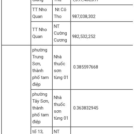
TT Nho
Nt Cô
Quan
Tho
987,038,302
NT
TT Nho
Cường
Quan
982,532,252
Cương
phường
Trung
Nhà
Sơn,
thuốc
0.385597668
thành
sơn
phố tam
tùng 01
điệp
phường
Nhà
Tây Sơn,
thuốc
thành
0.363832945
sơn
phố tam
tùng 01
điệp
tổ 13,
NT