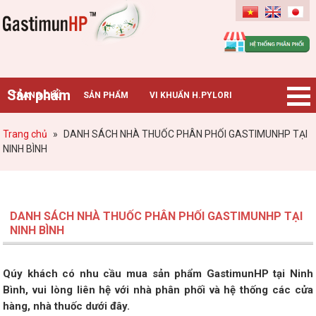
Gastimunhp
Sản phẩm
TRANG CHỦ
SẢN PHẨM
VI KHUẨN H.PYLORI
BỆNH DẠ DÀY
TIN TỨC – SỰ KIỆN
HƯỚNG DẪN MUA HÀNG
Trang chủ
»
DANH SÁCH NHÀ THUỐC PHÂN PHỐI GASTIMUNHP TẠI
NINH BÌNH
CHUYÊN GIA TƯ VẤN
DANH SÁCH NHÀ THUỐC PHÂN PHỐI GASTIMUNHP TẠI
NINH BÌNH
Qúy khách có nhu cầu mua sản phẩm GastimunHP tại Ninh
Bình, vui lòng liên hệ với nhà phân phối và hệ thống các cửa
hàng, nhà thuốc dưới đây.