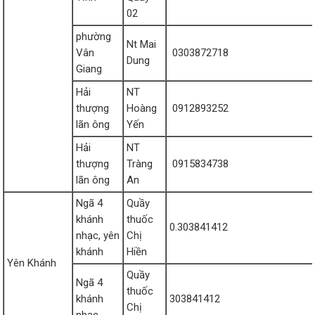
02
phường
Nt Mai
Vân
0303872718
Dung
Giang
Hải
NT
thượng
Hoàng
0912893252
lãn ông
Yến
Hải
NT
thượng
Tràng
0915834738
lãn ông
An
Ngã 4
Quầy
khánh
thuốc
0.303841412
nhạc, yên
Chị
khánh
Hiền
Yên Khánh
Quầy
Ngã 4
thuốc
khánh
303841412
Chị