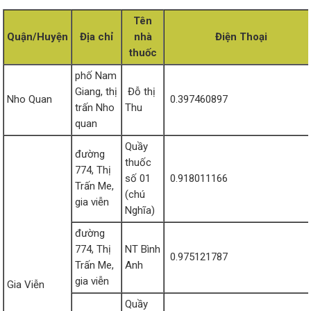
Tên
Quận/Huyện
Địa chỉ
nhà
Điện Thoại
thuốc
phố Nam
Giang, thị
Đỗ thị
Nho Quan
0.397460897
trấn Nho
Thu
quan
Quầy
đường
thuốc
774, Thị
số 01
0.918011166
Trấn Me,
(chú
gia viễn
Nghĩa)
đường
774, Thị
NT Bình
0.975121787
Trấn Me,
Anh
gia viễn
Gia Viễn
Quầy