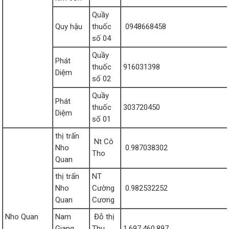
Quầy
Quy hậu
thuốc
0948668458
số 04
Quầy
Phát
thuốc
916031398
Diệm
số 02
Quầy
Phát
thuốc
303720450
Diệm
số 01
thị trấn
Nt Cô
Nho
0.987038302
Tho
Quan
thị trấn
NT
Nho
Cường
0.982532252
Quan
Cương
Nho Quan
Nam
Đỗ thị
Giang
Thu
1,697,460,897