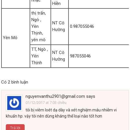
nhạc
Hiền
thị trấn,
Ngò ,
NT Cô
Yên
0.987055046
Hường
Thịnh,
Yên Mô
yên mô
TT, Ngò ,
NT Cô
Yên
987055046
Hường
Thịnh
Có 2 bình luận
nguyenvanthu2901@gmail.com
says
01/12/2017 at 7:03 chiều
tôi bị viêm loét dạ dày và xét nghiệm máu nhiễm vi
khuẩn hp. vậy tôi nên dùng kháng thể loại nào tốt hơn
Trả lời