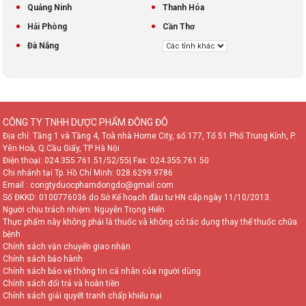
Quảng Ninh
Thanh Hóa
Hải Phòng
Cần Thơ
Đà Nẵng
CÔNG TY TNHH DƯỢC PHẨM ĐÔNG ĐÔ
Địa chỉ: Tầng 1 và Tầng 4, Toà nhà Home City, số 177, Tổ 51 Phố Trung Kính, P.
Yên Hoà, Q.Cầu Giấy, TP Hà Nội
Điện thoại:
024.355.761.51/52/55
| Fax: 024.355.761.50
Chi nhánh tại Tp. Hồ Chí Minh:
028.6299.9786
Email : congtyduocphamdongdo@gmail.com
Số ĐKKD: 0100776036 do Sở Kế hoạch đầu tư HN cấp ngày 11/10/2013.
Người chịu trách nhiệm: Nguyễn Trọng Hiển
Thực phẩm này không phải là thuốc và không có tác dụng thay thế thuốc chữa
TƯ VẤN TRỰC TUYẾN
bệnh
Chính sách vận chuyển giao nhận
Vui lòng đặt câu hỏi hoặc gọi tới số
Chính sách bảo hành
0981 966 152 các chuyên gia sẽ tư
Chính sách bảo vệ thông tin cá nhân của người dùng
vấn sớm nhất cho bạn!
Chính sách đổi trả và hoàn tiền
Chính sách giải quyết tranh chấp khiếu nại