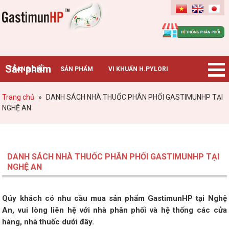
Gastimunhp
Sản phẩm
TRANG CHỦ
SẢN PHẨM
VI KHUẨN H.PYLORI
BỆNH DẠ DÀY
TIN TỨC – SỰ KIỆN
HƯỚNG DẪN MUA HÀNG
Trang chủ
»
DANH SÁCH NHÀ THUỐC PHÂN PHỐI GASTIMUNHP TẠI
NGHỆ AN
CHUYÊN GIA TƯ VẤN
DANH SÁCH NHÀ THUỐC PHÂN PHỐI GASTIMUNHP TẠI
NGHỆ AN
Qúy khách có nhu cầu mua sản phẩm GastimunHP tại Nghệ
An, vui lòng liên hệ với nhà phân phối và hệ thống các cửa
hàng, nhà thuốc dưới đây.