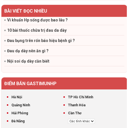
BÀI VIẾT ĐỌC NHIỀU
Vi khuẩn Hp sống được bao lâu ?
10 bài thuốc chữa trị đau da dày
Đau bụng trên rốn báo hiệu bệnh gì ?
Đau dạ dày nên ăn gì ?
Nội soi dạ dày cần biết
ĐIỂM BÁN GASTIMUNHP
Hà Nội
TP Hồ Chí Minh
Quảng Ninh
Thanh Hóa
Hải Phòng
Cần Thơ
Đà Nẵng