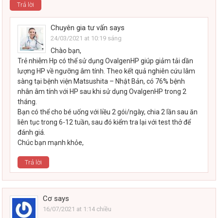
Trả lời
Chuyên gia tư vấn
says
24/03/2021 at 10:19 sáng
Chào bạn,
Trẻ nhiễm Hp có thể sử dụng OvalgenHP giúp giảm tải dần
lượng HP về ngưỡng âm tính. Theo kết quả nghiên cứu lâm
sàng tại bệnh viện Matsushita – Nhật Bản, có 76% bệnh
nhân âm tính với HP sau khi sử dụng OvalgenHP trong 2
tháng.
Bạn có thể cho bé uống với liều 2 gói/ngày, chia 2 lần sau ăn
liên tục trong 6-12 tuần, sau đó kiểm tra lại với test thở để
đánh giá.
Chúc bạn mạnh khỏe,
Trả lời
Cơ
says
16/07/2021 at 1:14 chiều