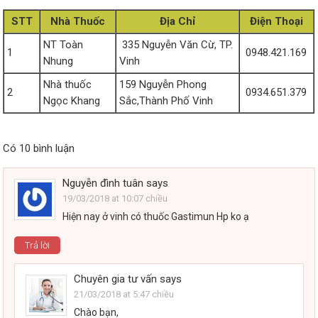
STT
Nhà Thuốc
Địa Chỉ
Điện Thoại
NT Toàn
335 Nguyễn Văn Cừ, TP.
1
0948.421.169
Nhung
Vinh
Nhà thuốc
159 Nguyễn Phong
2
0934.651.379
Ngọc Khang
Sắc,Thành Phố Vinh
Có 10 bình luận
Nguyễn đình tuân
says
19/03/2018 at 10:07 chiều
Hiện nay ở vinh có thuốc Gastimun Hp ko ạ
Trả lời
Chuyên gia tư vấn
says
21/03/2018 at 5:47 chiều
Chào bạn,