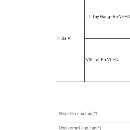
TT Tây Đằng- Ba Vì-H
H Ba Vì
Vật Lại-Ba Vì-HN