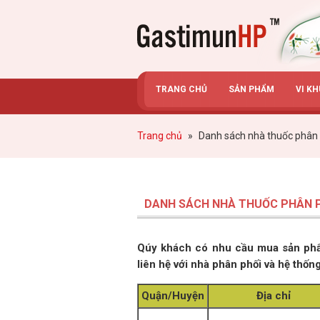
Gastimunhp
TRANG CHỦ
SẢN PHẨM
VI K
Trang chủ
»
Danh sách nhà thuốc phân 
DANH SÁCH NHÀ THUỐC PHÂN P
Qúy khách có nhu cầu mua sản phẩm
liên hệ với nhà phân phối và hệ thốn
Quận/Huyện
Địa chỉ