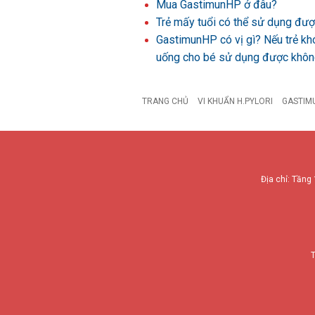
Mua GastimunHP ở đâu?
Trẻ mấy tuổi có thể sử dụng đ
GastimunHP có vị gì? Nếu trẻ kh
uống cho bé sử dụng được khô
TRANG CHỦ
VI KHUẨN H.PYLORI
GASTIM
Địa chỉ: Tầng 
T