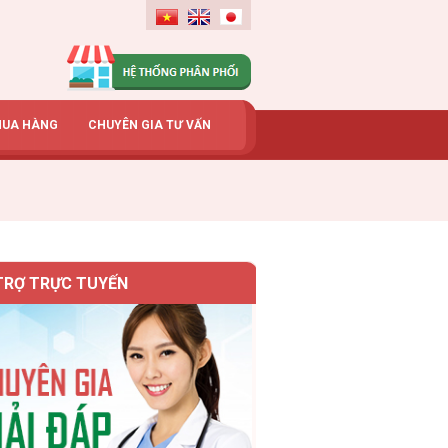
MUA HÀNG
CHUYÊN GIA TƯ VẤN
TRỢ TRỰC TUYẾN