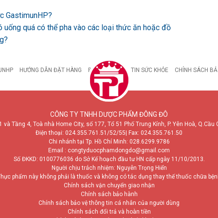
ược GastimunHP?
ó uống quá có thể pha vào các loại thức ăn hoặc đồ
ng?
UNHP
HƯỚNG DẪN ĐẶT HÀNG
BỆNH DẠ DÀY
TIN SỨC KHỎE
CHÍNH SÁCH BẢ
CÔNG TY TNHH DƯỢC PHẨM ĐÔNG ĐÔ
1 và Tầng 4, Toà nhà Home City, số 177, Tổ 51 Phố Trung Kính, P. Yên Hoà, Q.Cầu 
Điện thoại:
024.355.761.51/52/55
| Fax: 024.355.761.50
Chi nhánh tại Tp. Hồ Chí Minh:
028.6299.9786
Email : congtyduocphamdongdo@gmail.com
Số ĐKKD: 0100776036 do Sở Kế hoạch đầu tư HN cấp ngày 11/10/2013.
Người chịu trách nhiệm: Nguyễn Trọng Hiển
hực phẩm này không phải là thuốc và không có tác dụng thay thế thuốc chữa bệ
Chính sách vận chuyển giao nhận
Chính sách bảo hành
Chính sách bảo vệ thông tin cá nhân của người dùng
Chính sách đổi trả và hoàn tiền