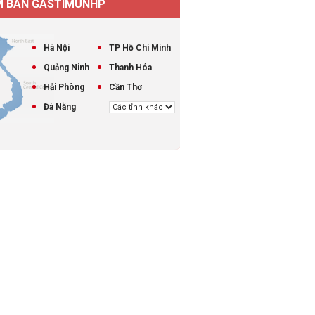
M BÁN GASTIMUNHP
Hà Nội
TP Hồ Chí Minh
Quảng Ninh
Thanh Hóa
Hải Phòng
Cần Thơ
Đà Nẵng