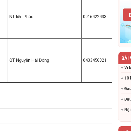
N
NT liên Phúc
0916422433
BÀI
QT Nguyễn Hải Đông
0433456321
Vi 
10 
Đau
Đau
Nội