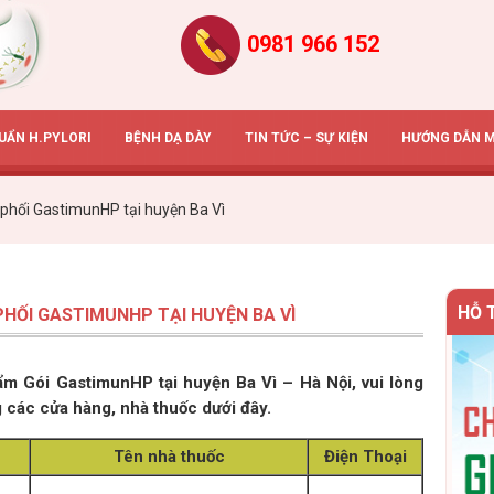
0981 966 152
HUẨN H.PYLORI
BỆNH DẠ DÀY
TIN TỨC – SỰ KIỆN
HƯỚNG DẪN 
phối GastimunHP tại huyện Ba Vì
HỖ 
HỐI GASTIMUNHP TẠI HUYỆN BA VÌ
 Gói GastimunHP tại huyện Ba Vì – Hà Nội, vui lòng
g các cửa hàng, nhà thuốc dưới đây.
Tên nhà thuốc
Điện Thoại