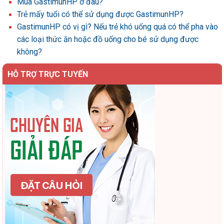
Mua GastimunHP ở đâu?
Trẻ mấy tuổi có thể sử dụng được GastimunHP?
GastimunHP có vị gì? Nếu trẻ khó uống quá có thể pha vào
các loại thức ăn hoặc đồ uống cho bé sử dụng được
không?
HỖ TRỢ TRỰC TUYẾN