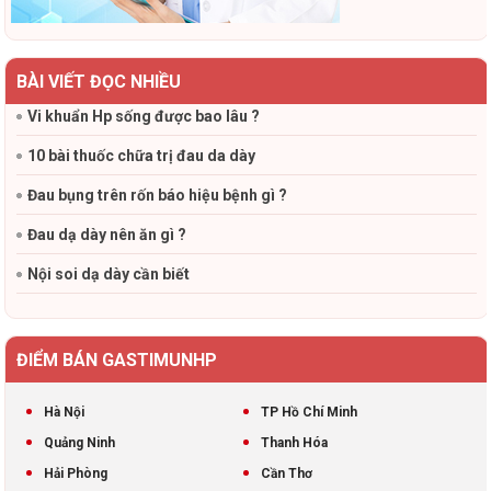
BÀI VIẾT ĐỌC NHIỀU
Vi khuẩn Hp sống được bao lâu ?
10 bài thuốc chữa trị đau da dày
Đau bụng trên rốn báo hiệu bệnh gì ?
Đau dạ dày nên ăn gì ?
Nội soi dạ dày cần biết
ĐIỂM BÁN GASTIMUNHP
Hà Nội
TP Hồ Chí Minh
Quảng Ninh
Thanh Hóa
Hải Phòng
Cần Thơ