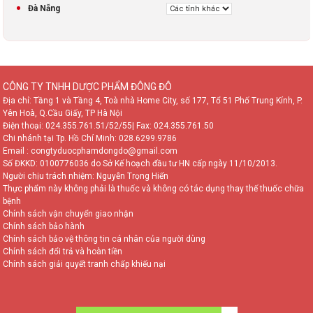
Đà Nẵng
CÔNG TY TNHH DƯỢC PHẨM ĐÔNG ĐÔ
Địa chỉ: Tầng 1 và Tầng 4, Toà nhà Home City, số 177, Tổ 51 Phố Trung Kính, P.
Yên Hoà, Q.Cầu Giấy, TP Hà Nội
Điện thoại:
024.355.761.51/52/55
| Fax: 024.355.761.50
Chi nhánh tại Tp. Hồ Chí Minh:
028.6299.9786
Email : congtyduocphamdongdo@gmail.com
Số ĐKKD: 0100776036 do Sở Kế hoạch đầu tư HN cấp ngày 11/10/2013.
Người chịu trách nhiệm: Nguyễn Trọng Hiển
Thực phẩm này không phải là thuốc và không có tác dụng thay thế thuốc chữa
bệnh
Chính sách vận chuyển giao nhận
Chính sách bảo hành
Chính sách bảo vệ thông tin cá nhân của người dùng
Chính sách đổi trả và hoàn tiền
Chính sách giải quyết tranh chấp khiếu nại