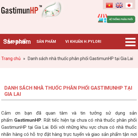
Gastimunhp
Sản phẩm
TRANG CHỦ
SẢN PHẨM
VI KHUẨN H.PYLORI
BỆNH DẠ DÀY
TIN TỨC – SỰ KIỆN
HƯỚNG DẪN MUA HÀNG
Trang chủ
»
Danh sách nhà thuốc phân phối GastimunHP tại Gia Lai
CHUYÊN GIA TƯ VẤN
DANH SÁCH NHÀ THUỐC PHÂN PHỐI GASTIMUNHP TẠI
GIA LAI
Cảm ơn bạn đã quan tâm và tin tưởng sử dụng sản
phẩm
GastimunHP
. Rất tiếc hiện tại chưa có nhà thuốc phân phối
GastimunHP tại Gia Lai. Đối với những khu vực chưa có nhà thuốc
nhãn hàng có hỗ trợ đặt hàng trực tuyến và giao sản phẩm tận nơi